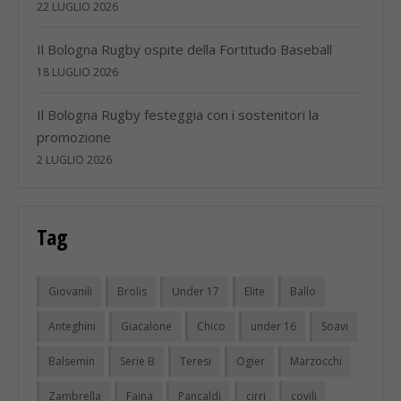
22 LUGLIO 2026
Il Bologna Rugby ospite della Fortitudo Baseball
18 LUGLIO 2026
Il Bologna Rugby festeggia con i sostenitori la
promozione
2 LUGLIO 2026
Tag
Giovanili
Brolis
Under 17
Elite
Ballo
Anteghini
Giacalone
Chico
under 16
Soavi
Balsemin
Serie B
Teresi
Ogier
Marzocchi
Zambrella
Faina
Pancaldi
cirri
covili