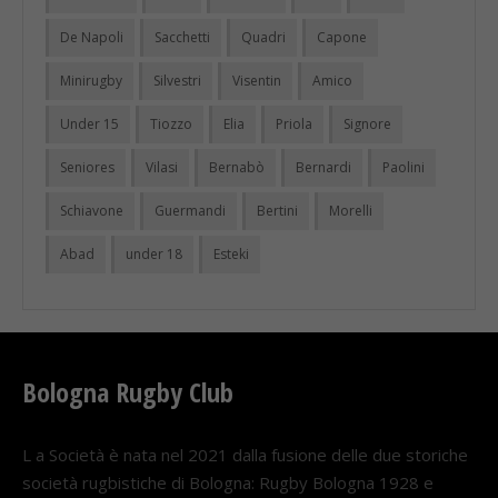
De Napoli
Sacchetti
Quadri
Capone
Minirugby
Silvestri
Visentin
Amico
Under 15
Tiozzo
Elia
Priola
Signore
Seniores
Vilasi
Bernabò
Bernardi
Paolini
Schiavone
Guermandi
Bertini
Morelli
Abad
under 18
Esteki
Bologna Rugby Club
L a Società è nata nel 2021 dalla fusione delle due storiche
società rugbistiche di Bologna: Rugby Bologna 1928 e