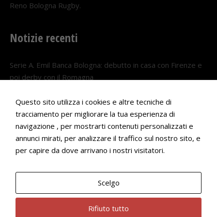
Reno Bologna Rugby.
Notizie recenti
Serie A. Emil Banca Bologna: debutto in casa con Firenze e
poi derby con il Romagna
5 AGOSTO 2026
Questo sito utilizza i cookies e altre tecniche di
Serie A. Il Bologna nel girone veneto
tracciamento per migliorare la tua esperienza di
29 LUGLIO 2026
navigazione , per mostrarti contenuti personalizzati e
annunci mirati, per analizzare il traffico sul nostro sito, e
Francesco Andrei convocato al Camp estivo della nazionale
per capire da dove arrivano i nostri visitatori.
Under 18
22 LUGLIO 2026
Scelgo
Bologna Rugby Club ASD P.IVA 03972091205
Rifiuto tutto