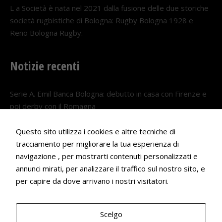
L a Società è nata nel 2021 dalla fusione delle due storiche
società rugbistiche di Bologna: Rugby Bologna 1928 e
Reno Bologna Rugby.
Notizie recenti
Serie A. Emil Banca Bologna: debutto in casa con Firenze e
poi derby con il Romagna
5 AGOSTO 2026
Questo sito utilizza i cookies e altre tecniche di
Serie A. Il Bologna nel girone veneto
tracciamento per migliorare la tua esperienza di
29 LUGLIO 2026
navigazione , per mostrarti contenuti personalizzati e
annunci mirati, per analizzare il traffico sul nostro sito, e
Francesco Andrei convocato al Camp estivo della nazionale
per capire da dove arrivano i nostri visitatori.
Under 18
22 LUGLIO 2026
Scelgo