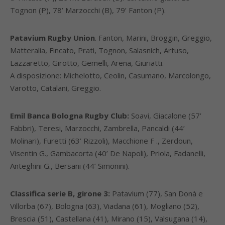
Tognon (P), 78’ Marzocchi (B), 79’ Fanton (P).
Patavium Rugby Union
. Fanton, Marini, Broggin, Greggio,
Matteralia, Fincato, Prati, Tognon, Salasnich, Artuso,
Lazzaretto, Girotto, Gemelli, Arena, Giuriatti.
A disposizione: Michelotto, Ceolin, Casumano, Marcolongo,
Varotto, Catalani, Greggio.
Emil Banca Bologna Rugby Club:
Soavi, Giacalone (57’
Fabbri), Teresi, Marzocchi, Zambrella, Pancaldi (44’
Molinari), Furetti (63’ Rizzoli), Macchione F ., Zerdoun,
Visentin G., Gambacorta (40’ De Napoli), Priola, Fadanelli,
Anteghini G., Bersani (44’ Simonini).
Classifica serie B, girone 3:
Patavium (77), San Donà e
Villorba (67), Bologna (63), Viadana (61), Mogliano (52),
Brescia (51), Castellana (41), Mirano (15), Valsugana (14),