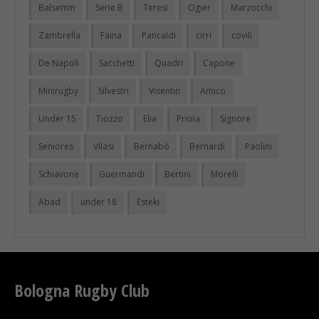
Balsemin
Serie B
Teresi
Ogier
Marzocchi
Zambrella
Faina
Pancaldi
cirri
covili
De Napoli
Sacchetti
Quadri
Capone
Minirugby
Silvestri
Visentin
Amico
Under 15
Tiozzo
Elia
Priola
Signore
Seniores
Vilasi
Bernabò
Bernardi
Paolini
Schiavone
Guermandi
Bertini
Morelli
Abad
under 18
Esteki
Bologna Rugby Club