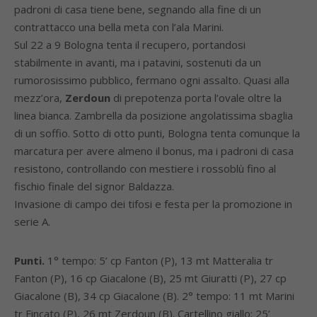
padroni di casa tiene bene, segnando alla fine di un
contrattacco una bella meta con l’ala Marini.
Sul 22 a 9 Bologna tenta il recupero, portandosi
stabilmente in avanti, ma i patavini, sostenuti da un
rumorosissimo pubblico, fermano ogni assalto. Quasi alla
mezz’ora,
Zerdoun
di prepotenza porta l’ovale oltre la
linea bianca. Zambrella da posizione angolatissima sbaglia
di un soffio. Sotto di otto punti, Bologna tenta comunque la
marcatura per avere almeno il bonus, ma i padroni di casa
resistono, controllando con mestiere i rossoblù fino al
fischio finale del signor Baldazza.
Invasione di campo dei tifosi e festa per la promozione in
serie A.
Punti.
1° tempo: 5’ cp Fanton (P), 13 mt Matteralia tr
Fanton (P), 16 cp Giacalone (B), 25 mt Giuratti (P), 27 cp
Giacalone (B), 34 cp Giacalone (B). 2° tempo: 11 mt Marini
tr Fincato (P), 26 mt Zerdoun (B). Cartellino giallo: 25’