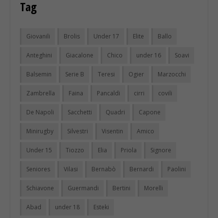
Tag
Giovanili
Brolis
Under 17
Elite
Ballo
Anteghini
Giacalone
Chico
under 16
Soavi
Balsemin
Serie B
Teresi
Ogier
Marzocchi
Zambrella
Faina
Pancaldi
cirri
covili
De Napoli
Sacchetti
Quadri
Capone
Minirugby
Silvestri
Visentin
Amico
Under 15
Tiozzo
Elia
Priola
Signore
Seniores
Vilasi
Bernabò
Bernardi
Paolini
Schiavone
Guermandi
Bertini
Morelli
Abad
under 18
Esteki