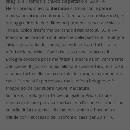
sbaglia, e il tempo si chiude sul parziale di 26 a 14.
Nella ripresa, in avvio,
Bernabò
si trova con la palla in
mano a pochi metri dalla meta, ben servito da Marzocchi, e
pur aggredito da due difensori parmensi riesce a schiacciar
l’ovale.
Chico
trasforma portando il risultato sul 33 a 14.
Mancano ancora 38 minuti alla fine della partita, e il Bologna
inizia la girandola dei campi, facendo entrare tutti i sette
atleti della panchina. Con il risultato ormai al sicuro, il
Bologna concede poco ma fatica a creare azioni veramente
pericolose. Il gioco si fa più falloso e spezzettato, e la lotta
è soprattutto nella zona centrale del campo. In almeno due
casi il Parma si fa pericoloso, ma la difesa bolognese è
troppo solida per subire nuove marcature.
Sul finale, il Bologna in 14 per un giallo a Priola, ha una
buona occasione per arrotondare, ma l’azione si chiude con
un nulla di fatto. Arriva il fischio dell’arbitro e l’incontro si
chiude con il successo dei padroni di casa per 33 a 14.