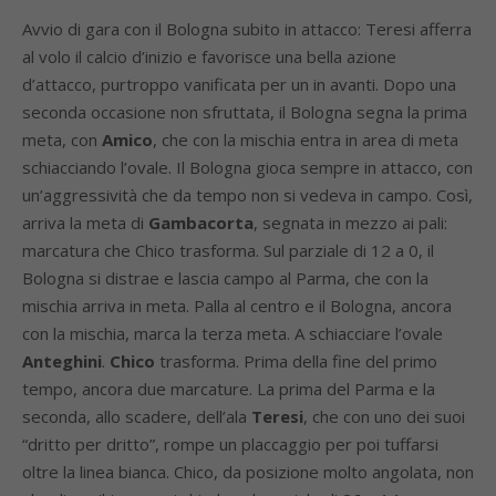
Avvio di gara con il Bologna subito in attacco: Teresi afferra
al volo il calcio d’inizio e favorisce una bella azione
d’attacco, purtroppo vanificata per un in avanti. Dopo una
seconda occasione non sfruttata, il Bologna segna la prima
meta, con
Amico
, che con la mischia entra in area di meta
schiacciando l’ovale. Il Bologna gioca sempre in attacco, con
un’aggressività che da tempo non si vedeva in campo. Così,
arriva la meta di
Gambacorta
, segnata in mezzo ai pali:
marcatura che Chico trasforma. Sul parziale di 12 a 0, il
Bologna si distrae e lascia campo al Parma, che con la
mischia arriva in meta. Palla al centro e il Bologna, ancora
con la mischia, marca la terza meta. A schiacciare l’ovale
Anteghini
.
Chico
trasforma. Prima della fine del primo
tempo, ancora due marcature. La prima del Parma e la
seconda, allo scadere, dell’ala
Teresi
, che con uno dei suoi
“dritto per dritto”, rompe un placcaggio per poi tuffarsi
oltre la linea bianca. Chico, da posizione molto angolata, non