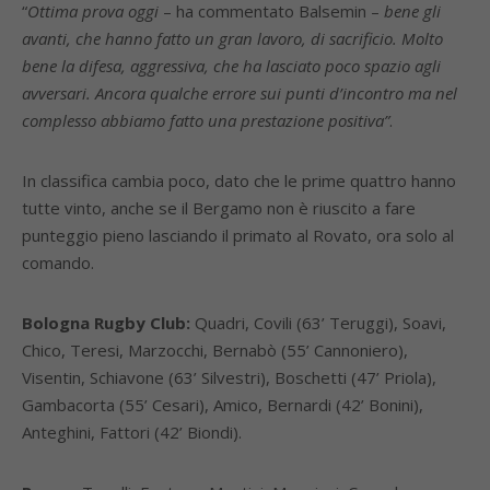
“
Ottima prova oggi
– ha commentato Balsemin –
bene gli
avanti, che hanno fatto un gran lavoro, di sacrificio. Molto
bene la difesa, aggressiva, che ha lasciato poco spazio agli
avversari. Ancora qualche errore sui punti d’incontro ma nel
complesso abbiamo fatto una prestazione positiva”
.
In classifica cambia poco, dato che le prime quattro hanno
tutte vinto, anche se il Bergamo non è riuscito a fare
punteggio pieno lasciando il primato al Rovato, ora solo al
comando.
Bologna Rugby Club:
Quadri, Covili (63’ Teruggi), Soavi,
Chico, Teresi, Marzocchi, Bernabò (55’ Cannoniero),
Visentin, Schiavone (63’ Silvestri), Boschetti (47’ Priola),
Gambacorta (55’ Cesari), Amico, Bernardi (42’ Bonini),
Anteghini, Fattori (42’ Biondi).