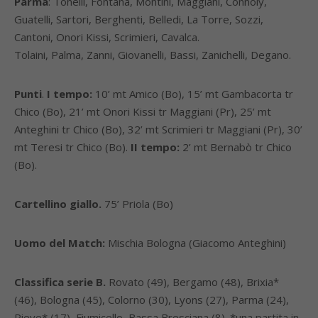
Parma
: Tonelli, Fontana, Montini, Maggiani, Connoly,
Guatelli, Sartori, Berghenti, Belledi, La Torre, Sozzi,
Cantoni, Onori Kissi, Scrimieri, Cavalca.
Tolaini, Palma, Zanni, Giovanelli, Bassi, Zanichelli, Degano.
Punti
.
I tempo:
10’ mt Amico (Bo), 15’ mt Gambacorta tr
Chico (Bo), 21’ mt Onori Kissi tr Maggiani (Pr), 25’ mt
Anteghini tr Chico (Bo), 32’ mt Scrimieri tr Maggiani (Pr), 30’
mt Teresi tr Chico (Bo).
II tempo:
2’ mt Bernabò tr Chico
(Bo).
Cartellino giallo.
75’ Priola (Bo)
Uomo del Match:
Mischia Bologna (Giacomo Anteghini)
Classifica serie B.
Rovato (49), Bergamo (48), Brixia*
(46), Bologna (45), Colorno (30), Lyons (27), Parma (24),
Pieve* (17), Fiumicello, Bassa Bresciana (8). *una partita in