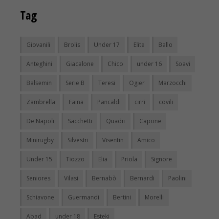
Tag
Giovanili
Brolis
Under 17
Elite
Ballo
Anteghini
Giacalone
Chico
under 16
Soavi
Balsemin
Serie B
Teresi
Ogier
Marzocchi
Zambrella
Faina
Pancaldi
cirri
covili
De Napoli
Sacchetti
Quadri
Capone
Minirugby
Silvestri
Visentin
Amico
Under 15
Tiozzo
Elia
Priola
Signore
Seniores
Vilasi
Bernabò
Bernardi
Paolini
Schiavone
Guermandi
Bertini
Morelli
Abad
under 18
Esteki