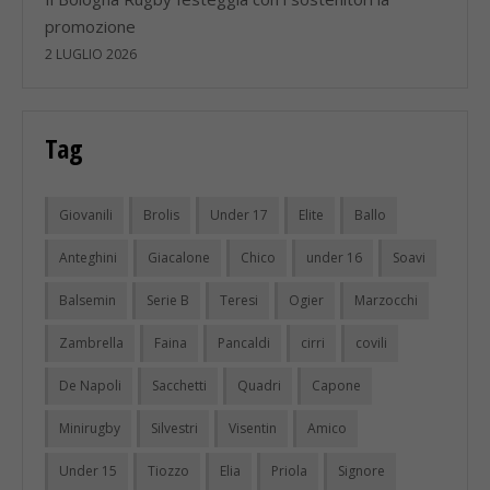
promozione
2 LUGLIO 2026
Tag
Giovanili
Brolis
Under 17
Elite
Ballo
Anteghini
Giacalone
Chico
under 16
Soavi
Balsemin
Serie B
Teresi
Ogier
Marzocchi
Zambrella
Faina
Pancaldi
cirri
covili
De Napoli
Sacchetti
Quadri
Capone
Minirugby
Silvestri
Visentin
Amico
Under 15
Tiozzo
Elia
Priola
Signore