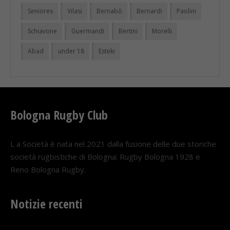
Seniores
Vilasi
Bernabò
Bernardi
Paolini
Schiavone
Guermandi
Bertini
Morelli
Abad
under 18
Esteki
Bologna Rugby Club
L a Società è nata nel 2021 dalla fusione delle due storiche
società rugbistiche di Bologna: Rugby Bologna 1928 e
Reno Bologna Rugby.
Notizie recenti