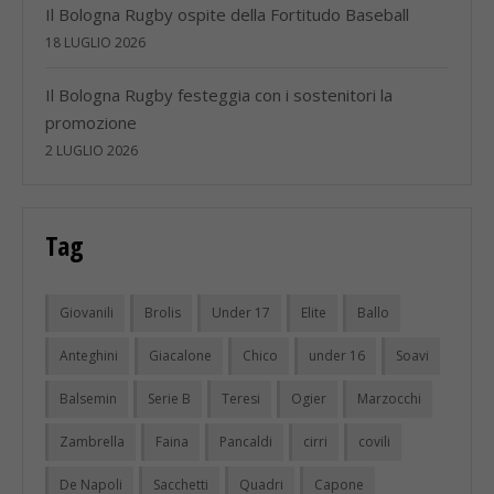
Il Bologna Rugby ospite della Fortitudo Baseball
18 LUGLIO 2026
Il Bologna Rugby festeggia con i sostenitori la
promozione
2 LUGLIO 2026
Tag
Giovanili
Brolis
Under 17
Elite
Ballo
Anteghini
Giacalone
Chico
under 16
Soavi
Balsemin
Serie B
Teresi
Ogier
Marzocchi
Zambrella
Faina
Pancaldi
cirri
covili
De Napoli
Sacchetti
Quadri
Capone