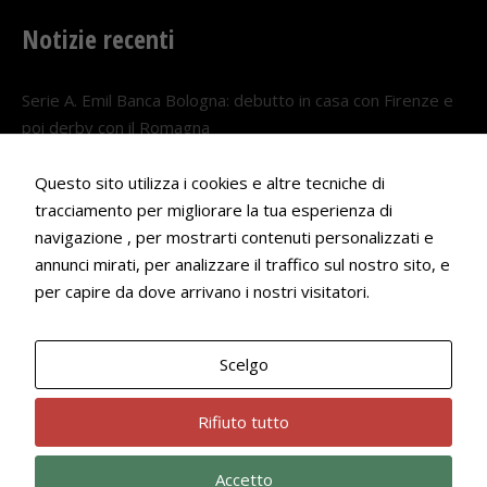
Notizie recenti
Serie A. Emil Banca Bologna: debutto in casa con Firenze e
poi derby con il Romagna
5 AGOSTO 2026
Questo sito utilizza i cookies e altre tecniche di
Serie A. Il Bologna nel girone veneto
tracciamento per migliorare la tua esperienza di
29 LUGLIO 2026
navigazione , per mostrarti contenuti personalizzati e
annunci mirati, per analizzare il traffico sul nostro sito, e
Francesco Andrei convocato al Camp estivo della nazionale
per capire da dove arrivano i nostri visitatori.
Under 18
22 LUGLIO 2026
Scelgo
Bologna Rugby Club ASD P.IVA 03972091205
Rifiuto tutto
Accetto
Privacy Policy