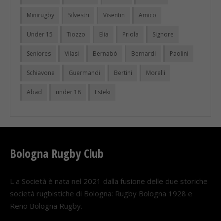
Minirugby
Silvestri
Visentin
Amico
Under 15
Tiozzo
Elia
Priola
Signore
Seniores
Vilasi
Bernabò
Bernardi
Paolini
Schiavone
Guermandi
Bertini
Morelli
Abad
under 18
Esteki
Bologna Rugby Club
L a Società è nata nel 2021 dalla fusione delle due storiche
società rugbistiche di Bologna: Rugby Bologna 1928 e
Reno Bologna Rugby.