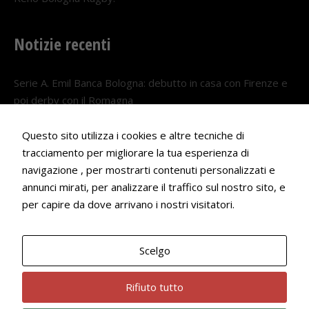
Notizie recenti
Serie A. Emil Banca Bologna: debutto in casa con Firenze e
poi derby con il Romagna
5 AGOSTO 2026
Questo sito utilizza i cookies e altre tecniche di
Serie A. Il Bologna nel girone veneto
tracciamento per migliorare la tua esperienza di
29 LUGLIO 2026
navigazione , per mostrarti contenuti personalizzati e
annunci mirati, per analizzare il traffico sul nostro sito, e
Francesco Andrei convocato al Camp estivo della nazionale
per capire da dove arrivano i nostri visitatori.
Under 18
22 LUGLIO 2026
Scelgo
Bologna Rugby Club ASD P.IVA 03972091205
Rifiuto tutto