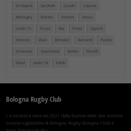
De Napoli
Sacchetti
Quadri
Capone
Minirugby
Silvestri
Visentin
Amico
Under 15
Tiozzo
Elia
Priola
Signore
Seniores
Vilasi
Bernabò
Bernardi
Paolini
Schiavone
Guermandi
Bertini
Morelli
Abad
under 18
Esteki
Bologna Rugby Club
L a Società è nata nel 2021 dalla fusione delle due storiche
società rugbistiche di Bologna: Rugby Bologna 1928 e
Reno Bologna Rugby.