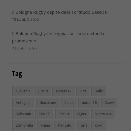
Il Bologna Rugby ospite della Fortitudo Baseball
18 LUGLIO 2026
Il Bologna Rugby festeggia con i sostenitori la
promozione
2 LUGLIO 2026
Tag
Giovanili
Brolis
Under 17
Elite
Ballo
Anteghini
Giacalone
Chico
under 16
Soavi
Balsemin
Serie B
Teresi
Ogier
Marzocchi
Zambrella
Faina
Pancaldi
cirri
covili