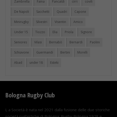
Zambrella
Faina
Pancaldi
cirri
covili
De Napoli
Sacchetti
Quadri
Capone
Minirugby
Silvestri
Visentin
Amico
Under 15
Tiozzo
Elia
Priola
Signore
Seniores
Vilasi
Bernabò
Bernardi
Paolini
Schiavone
Guermandi
Bertini
Morelli
Abad
under 18
Esteki
Bologna Rugby Club
L a Società è nata nel 2021 dalla fusione delle due storiche
società rugbistiche di Bologna: Rugby Bologna 1928 e