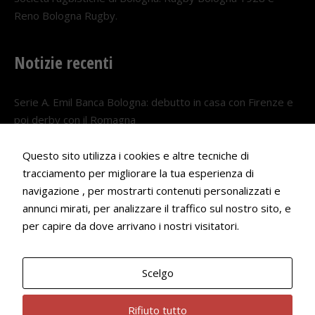
Reno Bologna Rugby.
Notizie recenti
Serie A. Emil Banca Bologna: debutto in casa con Firenze e
poi derby con il Romagna
5 AGOSTO 2026
Questo sito utilizza i cookies e altre tecniche di
Serie A. Il Bologna nel girone veneto
tracciamento per migliorare la tua esperienza di
29 LUGLIO 2026
navigazione , per mostrarti contenuti personalizzati e
annunci mirati, per analizzare il traffico sul nostro sito, e
Francesco Andrei convocato al Camp estivo della nazionale
per capire da dove arrivano i nostri visitatori.
Under 18
22 LUGLIO 2026
Scelgo
Bologna Rugby Club ASD P.IVA 03972091205
Rifiuto tutto