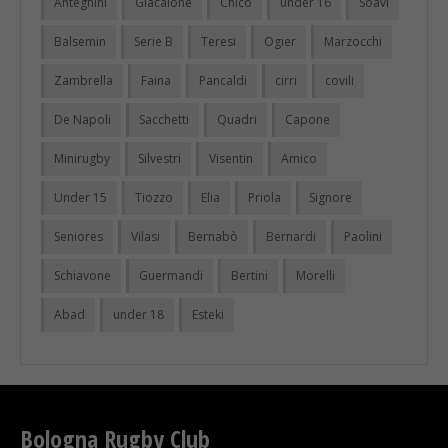
Anteghini
Giacalone
Chico
under 16
Soavi
Balsemin
Serie B
Teresi
Ogier
Marzocchi
Zambrella
Faina
Pancaldi
cirri
covili
De Napoli
Sacchetti
Quadri
Capone
Minirugby
Silvestri
Visentin
Amico
Under 15
Tiozzo
Elia
Priola
Signore
Seniores
Vilasi
Bernabò
Bernardi
Paolini
Schiavone
Guermandi
Bertini
Morelli
Abad
under 18
Esteki
Bologna Rugby Club