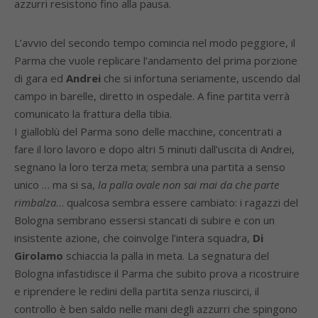
azzurri resistono fino alla pausa.
L’avvio del secondo tempo comincia nel modo peggiore, il
Parma che vuole replicare l’andamento del prima porzione
di gara ed
Andrei
che si infortuna seriamente, uscendo dal
campo in barelle, diretto in ospedale. A fine partita verrà
comunicato la frattura della tibia.
I gialloblù del Parma sono delle macchine, concentrati a
fare il loro lavoro e dopo altri 5 minuti dall’uscita di Andrei,
segnano la loro terza meta; sembra una partita a senso
unico … ma si sa,
la palla ovale non sai mai da che parte
rimbalza
… qualcosa sembra essere cambiato: i ragazzi del
Bologna sembrano essersi stancati di subire e con un
insistente azione, che coinvolge l’intera squadra,
Di
Girolamo
schiaccia la palla in meta. La segnatura del
Bologna infastidisce il Parma che subito prova a ricostruire
e riprendere le redini della partita senza riuscirci, il
controllo è ben saldo nelle mani degli azzurri che spingono