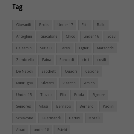
Tag
Giovanili
Brolis
Under 17
Elite
Ballo
Anteghini
Giacalone
Chico
under 16
Soavi
Balsemin
Serie B
Teresi
Ogier
Marzocchi
Zambrella
Faina
Pancaldi
cirri
covili
De Napoli
Sacchetti
Quadri
Capone
Minirugby
Silvestri
Visentin
Amico
Under 15
Tiozzo
Elia
Priola
Signore
Seniores
Vilasi
Bernabò
Bernardi
Paolini
Schiavone
Guermandi
Bertini
Morelli
Abad
under 18
Esteki