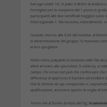
barrage under 16. In palio: il diritto di andars
Formigine per la conquista del 1 posto in gradua
partecipanti alle due semifinali maggiori sono t
Interregionale 1. Ma nessuna, naturalmente, vu
Quando, intorno alle 9.00 del mattina, al Bonori
la determinazione del gruppo. Si muovono come 
ai loro spogliatoi.
Molto meno palpabile la tensione nelle fila dei p
atleti arrivano alla spicciolata. Si scherza, si r
campo. Chi scrive non può che confessare che il
differenza di approccio è bastata ad instillare i
Che le vittorie sin qui conquistate e, soprattut
qualificazione, avessero spento la voglia di lot
Timori che al fischio di inizio del Sig.
Scannavin