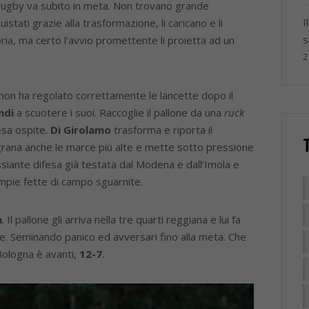
orugby va subito in meta. Non trovano grande
I
istati grazie alla trasformazione, li caricano e li
s
ria, ma certo l’avvio promettente li proietta ad un
2
 non ha regolato correttamente le lancette dopo il
ndi
a scuotere i suoi. Raccoglie il pallone da una
ruck
fesa ospite.
Di Girolamo
trasforma e riporta il
grana anche le marce più alte e mette sotto pressione
ssiante difesa già testata dal Modena e dall’Imola e
ampie fette di campo sguarnite.
a
. Il pallone gli arriva nella tre quarti reggiana e lui fa
rre. Seminando panico ed avversari fino alla meta. Che
Bologna è avanti,
12-7
.