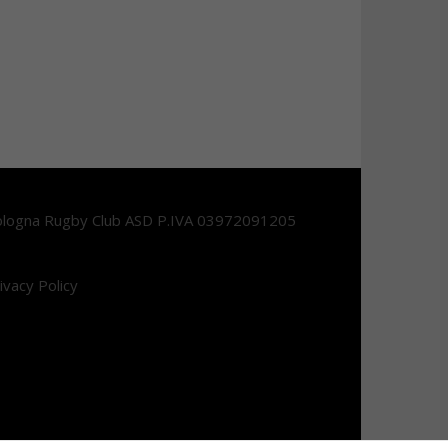
logna Rugby Club ASD P.IVA 03972091205
ivacy Policy