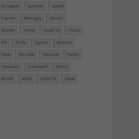
De Napoli
Sacchetti
Quadri
Capone
Minirugby
Silvestri
Visentin
Amico
Under 15
Tiozzo
Elia
Priola
Signore
Seniores
Vilasi
Bernabò
Bernardi
Paolini
Schiavone
Guermandi
Bertini
Morelli
Abad
under 18
Esteki