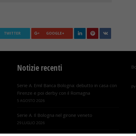
TWITTER
GOOGLE+
Notizie recenti
Bo
Serie A. Emil Banca Bologna: debutto in casa con
Pr
Firenze e poi derby con il Romagna
5 AGOSTO 2026
Serie A. Il Bologna nel girone veneto
29 LUGLIO 2026