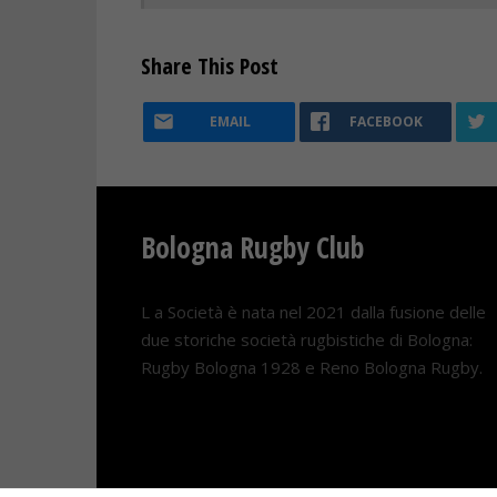
Share This Post
EMAIL
FACEBOOK
Bologna Rugby Club
L a Società è nata nel 2021 dalla fusione delle
due storiche società rugbistiche di Bologna:
Rugby Bologna 1928 e Reno Bologna Rugby.