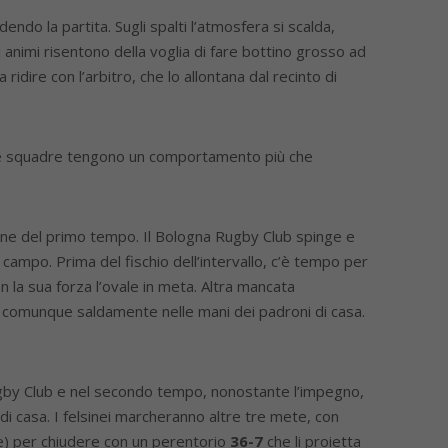
endo la partita. Sugli spalti l’atmosfera si scalda,
 animi risentono della voglia di fare bottino grosso ad
ridire con l’arbitro, che lo allontana dal recinto di
le squadre tengono un comportamento più che
a fine del primo tempo. Il Bologna Rugby Club spinge e
l campo. Prima del fischio dell’intervallo, c’è tempo per
on la sua forza l’ovale in meta. Altra mancata
 è comunque saldamente nelle mani dei padroni di casa.
Rugby Club e nel secondo tempo, nonostante l’impegno,
di casa. I felsinei marcheranno altre tre mete, con
e) per chiudere con un perentorio
36-7
che li proietta