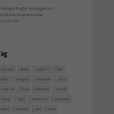
l Bologna Rugby festeggia con i
ostenitori la promozione
 LUGLIO 2026
Tag
Giovanili
Brolis
Under 17
Elite
Ballo
Anteghini
Giacalone
Chico
under 16
Soavi
Balsemin
Serie B
Teresi
Ogier
Marzocchi
Zambrella
Faina
Pancaldi
cirri
covili