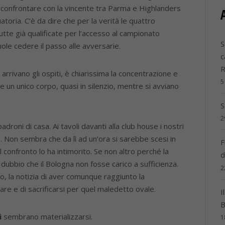
i a confrontare con la vincente tra Parma e Highlanders
toria. C’è da dire che per la verità le quattro
utte già qualificate per l’accesso al campionato
S
ole cedere il passo alle avversarie.
c
 arrivano gli ospiti, è chiarissima la concentrazione e
5
un unico corpo, quasi in silenzio, mentre si avviano
S
2
adroni di casa. Ai tavoli davanti alla club house i nostri
ide. Non sembra che da lì ad un’ora si sarebbe scesi in
F
 confronto lo ha intimorito. Se non altro perché la
d
l dubbio che il Bologna non fosse carico a sufficienza.
2
to, la notizia di aver comunque raggiunto la
tare e di sacrificarsi per quel maledetto ovale.
I
B
i
sembrano materializzarsi.
1