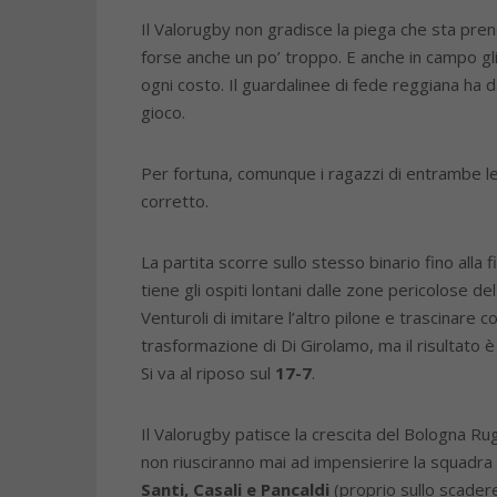
Il Valorugby non gradisce la piega che sta prend
forse anche un po’ troppo. E anche in campo gli
ogni costo. Il guardalinee di fede reggiana ha da 
gioco.
Per fortuna, comunque i ragazzi di entrambe 
corretto.
La partita scorre sullo stesso binario fino all
tiene gli ospiti lontani dalle zone pericolose de
Venturoli di imitare l’altro pilone e trascinare c
trasformazione di Di Girolamo, ma il risultato
Si va al riposo sul
17-7
.
Il Valorugby patisce la crescita del Bologna 
non riusciranno mai ad impensierire la squadra 
Santi, Casali e Pancaldi
(proprio sullo scader