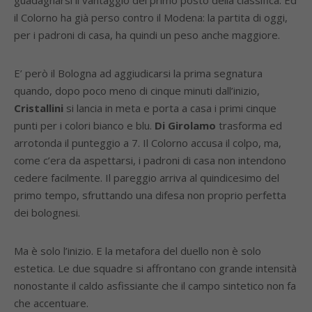
guadagnarsi il vantaggio del primo posto della classifica. Ed
il Colorno ha già perso contro il Modena: la partita di oggi,
per i padroni di casa, ha quindi un peso anche maggiore.
E’ però il Bologna ad aggiudicarsi la prima segnatura
quando, dopo poco meno di cinque minuti dall’inizio,
Cristallini
si lancia in meta e porta a casa i primi cinque
punti per i colori bianco e blu.
Di Girolamo
trasforma ed
arrotonda il punteggio a 7. Il Colorno accusa il colpo, ma,
come c’era da aspettarsi, i padroni di casa non intendono
cedere facilmente. Il pareggio arriva al quindicesimo del
primo tempo, sfruttando una difesa non proprio perfetta
dei bolognesi.
Ma è solo l’inizio. E la metafora del duello non è solo
estetica. Le due squadre si affrontano con grande intensità
nonostante il caldo asfissiante che il campo sintetico non fa
che accentuare.