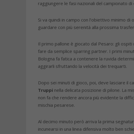
raggiungere le fasi nazionali del campionato di 
Si va quindi in campo con l’obiettivo minimo di 
guardare con più serenità alla prossima trasfert
Il primo pallone è giocato dal Pesaro: gli ospit
fare da semplice sparring partner. I primi minuti
Bologna fa fatica a contenere la ruvida determ
aggirarli sfruttando la velocità dei trequarti.
Dopo sei minuti di gioco, poi, deve lasciare il 
Truppi
nella delicata posizione di pilone. La m
non fa che rendere ancora più evidente la diffic
mischia pesarese.
Al decimo minuto però arriva la prima segnatur
incunearsi in una linea difensiva molto ben schi