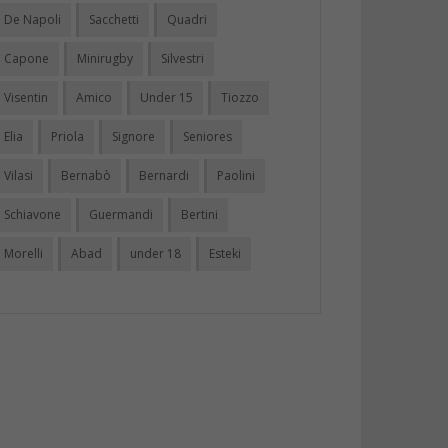
De Napoli
Sacchetti
Quadri
Capone
Minirugby
Silvestri
Visentin
Amico
Under 15
Tiozzo
Elia
Priola
Signore
Seniores
Vilasi
Bernabò
Bernardi
Paolini
Schiavone
Guermandi
Bertini
Morelli
Abad
under 18
Esteki