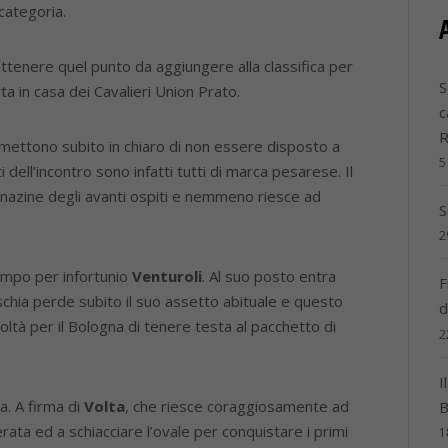
categoria.
ottenere quel punto da aggiungere alla classifica per
S
a in casa dei Cavalieri Union Prato.
c
i mettono subito in chiaro di non essere disposto a
5
 dell’incontro sono infatti tutti di marca pesarese. Il
inazine degli avanti ospiti e nemmeno riesce ad
S
2
campo per infortunio
Venturoli
. Al suo posto entra
F
ischia perde subito il suo assetto abituale e questo
d
oltà per il Bologna di tenere testa al pacchetto di
2
I
a. A firma di
Volta
, che riesce coraggiosamente ad
B
erata ed a schiacciare l’ovale per conquistare i primi
1