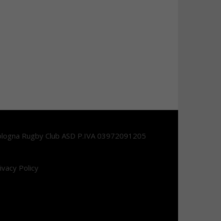
logna Rugby Club ASD P.IVA 03972091205
ivacy Policy