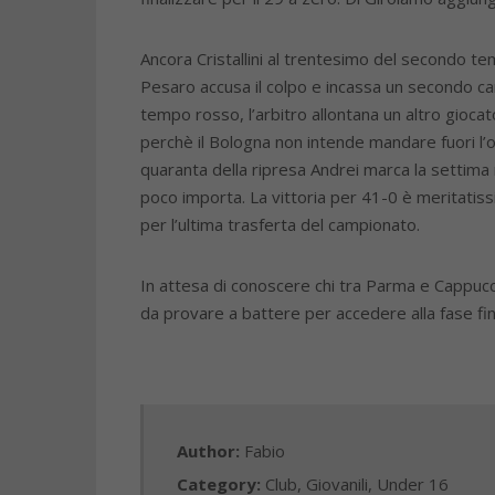
Ancora Cristallini al trentesimo del secondo tem
Pesaro accusa il colpo e incassa un secondo cart
tempo rosso, l’arbitro allontana un altro giocat
perchè il Bologna non intende mandare fuori l’ov
quaranta della ripresa Andrei marca la settima
poco importa. La vittoria per 41-0 è meritatis
per l’ultima trasferta del campionato.
In attesa di conoscere chi tra Parma e Cappuccini
da provare a battere per accedere alla fase fi
Author:
Fabio
Category:
Club
,
Giovanili
,
Under 16