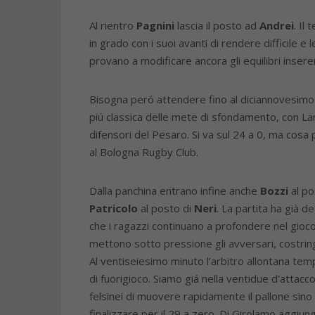
Al rientro
Pagnini
lascia il posto ad
Andrei
. Il
in grado con i suoi avanti di rendere difficile e
provano a modificare ancora gli equilibri inse
Bisogna peró attendere fino al diciannovesimo 
piú classica delle mete di sfondamento, con Lan
difensori del Pesaro. Si va sul 24 a 0, ma cosa 
al Bologna Rugby Club.
Dalla panchina entrano infine anche
Bozzi
al po
Patricolo
al posto di
Neri
. La partita ha già d
che i ragazzi continuano a profondere nel gioco
mettono sotto pressione gli avversari, costring
Al ventiseiesimo minuto l’arbitro allontana te
di fuorigioco. Siamo giá nella ventidue d’attac
felsinei di muovere rapidamente il pallone sino a
finalizzare per il 29 a zero. Di Girolamo aggiu