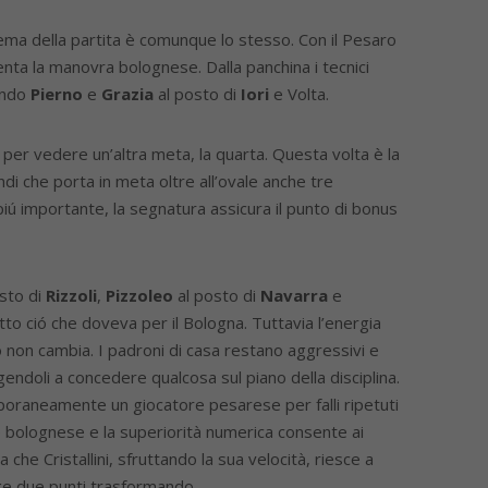
 tema della partita è comunque lo stesso. Con il Pesaro
 lenta la manovra bolognese. Dalla panchina i tecnici
rendo
Pierno
e
Grazia
al posto di
Iori
e Volta.
per vedere un’altra meta, la quarta. Questa volta è la
di che porta in meta oltre all’ovale anche tre
piú importante, la segnatura assicura il punto di bonus
sto di
Rizzoli
,
Pizzoleo
al posto di
Navarra
e
etto ció che doveva per il Bologna. Tuttavia l’energia
 non cambia. I padroni di casa restano aggressivi e
endoli a concedere qualcosa sul piano della disciplina.
mporaneamente un giocatore pesarese per falli ripetuti
co bolognese e la superiorità numerica consente ai
 che Cristallini, sfruttando la sua velocità, riesce a
nge due punti trasformando.