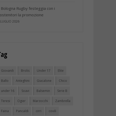
l Bologna Rugby festeggia con i
ostenitori la promozione
 LUGLIO 2026
Tag
Giovanili
Brolis
Under 17
Elite
Ballo
Anteghini
Giacalone
Chico
under 16
Soavi
Balsemin
Serie B
Teresi
Ogier
Marzocchi
Zambrella
Faina
Pancaldi
cirri
covili