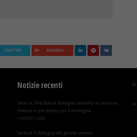
TWITTER
GOOGLE+
Notizie recenti
Bo
Serie A. Emil Banca Bologna: debutto in casa con
Pr
Firenze e poi derby con il Romagna
5 AGOSTO 2026
Serie A. Il Bologna nel girone veneto