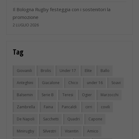
Il Bologna Rugby festeggia con i sostenitori la
promozione
2 LUGLIO 2026
Tag
Giovanili
Brolis
Under 17
Elite
Ballo
Anteghini
Giacalone
Chico
under 16
Soavi
Balsemin
Serie B
Teresi
Ogier
Marzocchi
Zambrella
Faina
Pancaldi
cirri
covili
De Napoli
Sacchetti
Quadri
Capone
Minirugby
Silvestri
Visentin
Amico