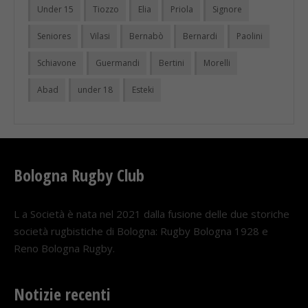
Under 15
Tiozzo
Elia
Priola
Signore
Seniores
Vilasi
Bernabò
Bernardi
Paolini
Schiavone
Guermandi
Bertini
Morelli
Abad
under 18
Esteki
Bologna Rugby Club
L a Società è nata nel 2021 dalla fusione delle due storiche
società rugbistiche di Bologna: Rugby Bologna 1928 e
Reno Bologna Rugby.
Notizie recenti