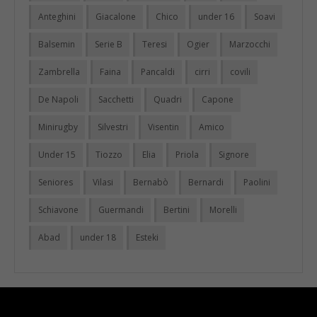
Anteghini
Giacalone
Chico
under 16
Soavi
Balsemin
Serie B
Teresi
Ogier
Marzocchi
Zambrella
Faina
Pancaldi
cirri
covili
De Napoli
Sacchetti
Quadri
Capone
Minirugby
Silvestri
Visentin
Amico
Under 15
Tiozzo
Elia
Priola
Signore
Seniores
Vilasi
Bernabò
Bernardi
Paolini
Schiavone
Guermandi
Bertini
Morelli
Abad
under 18
Esteki