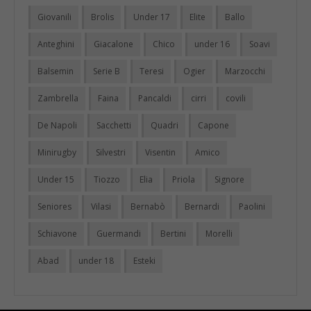
Giovanili
Brolis
Under 17
Elite
Ballo
Anteghini
Giacalone
Chico
under 16
Soavi
Balsemin
Serie B
Teresi
Ogier
Marzocchi
Zambrella
Faina
Pancaldi
cirri
covili
De Napoli
Sacchetti
Quadri
Capone
Minirugby
Silvestri
Visentin
Amico
Under 15
Tiozzo
Elia
Priola
Signore
Seniores
Vilasi
Bernabò
Bernardi
Paolini
Schiavone
Guermandi
Bertini
Morelli
Abad
under 18
Esteki