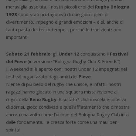
meraviglia assoluta. I nostri piccoli eroi del
Rugby Bologna
1928
sono stati protagonisti di due giorni pieni di
divertimento, impegno e grandi emozioni – e sì, anche di
tanta pasta del terzo tempo… perché le tradizioni sono
importanti!
Sabato 21 febbraio
: gli
Under 12
conquistano il
Festival
del Pieve
(in versione “Bologna Rugby Club & Friends”)
Il weekend si è aperto con i nostri Under 12 impegnati nel
festival organizzato dagli amici del
Pieve
.
Niente di più bello del rugby che unisce, e infatti i nostri
ragazzi hanno giocato in una squadra mista insieme ai
cugini della
Reno Rugby
. Risultato? Una miscela esplosiva
di sorrisi, gioco condiviso e quell’affiatamento che dimostra
ancora una volta come l’unione del Bologna Rugby Club inizi
dalle fondamenta… e cresca forte come una maul ben
spinta!