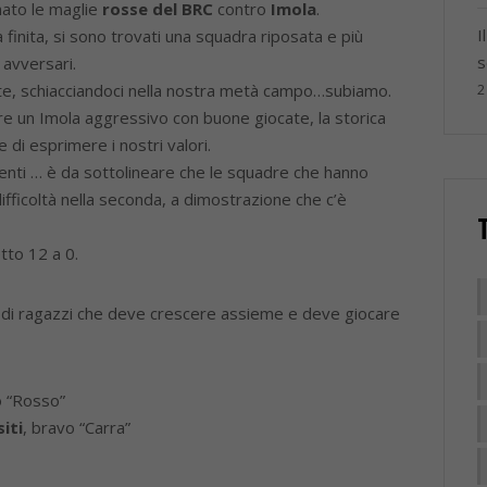
nato le maglie
rosse del BRC
contro
Imola
.
I
a finita, si sono trovati una squadra riposata e più
s
 avversari.
nte, schiacciandoci nella nostra metà campo…subiamo.
2
e un Imola aggressivo con buone giocate, la storica
di esprimere i nostri valori.
enti … è da sottolineare che le squadre che hanno
fficoltà nella seconda, a dimostrazione che c’è
tto 12 a 0.
o di ragazzi che deve crescere assieme e deve giocare
o “Rosso”
iti
, bravo “Carra”