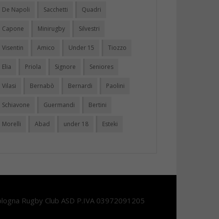
De Napoli
Sacchetti
Quadri
Capone
Minirugby
Silvestri
Visentin
Amico
Under 15
Tiozzo
Elia
Priola
Signore
Seniores
Vilasi
Bernabò
Bernardi
Paolini
Schiavone
Guermandi
Bertini
Morelli
Abad
under 18
Esteki
logna Rugby Club ASD P.IVA 03972091205