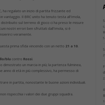
 ha regalato un inizio di partita frizzante ed
 in vantaggio. Il BRC unito ha tenuto testa all’Imola,
S
distribuito sul terreno di gioco ci ha preso le misure
c
ni nostri errori ben sfruttati dall’Imola, si è
nsierirci veramente.
5
 questa prima sfida vincendo con un netto
21 a 10
.
S
2
llo/blu
contro
Rossi
.
no dimostrato un marcia in più; la partenza fulminea,
F
he anno di età in più complessivo, ha permesso di
d
2
rare in partita, nonostante le buone azioni individuali.
I
non rispecchia i valori dei due gruppi squadra.
B
1