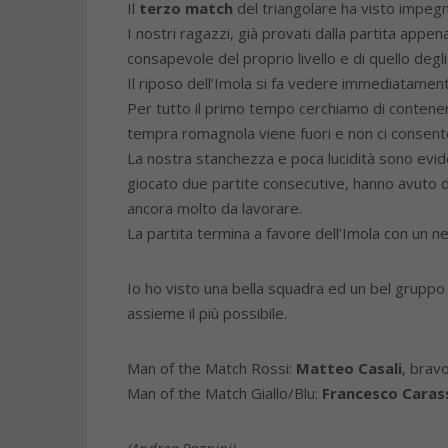
Il
terzo match
del triangolare ha visto impeg
I nostri ragazzi, già provati dalla partita appen
consapevole del proprio livello e di quello degli
Il riposo dell’Imola si fa vedere immediatame
Per tutto il primo tempo cerchiamo di contener
tempra romagnola viene fuori e non ci consente 
La nostra stanchezza e poca lucidità sono evid
giocato due partite consecutive, hanno avuto di
ancora molto da lavorare.
La partita termina a favore dell’Imola con un ne
Io ho visto una bella squadra ed un bel grupp
assieme il più possibile.
Man of the Match Rossi:
Matteo Casali
, brav
Man of the Match Giallo/Blu:
Francesco Carass