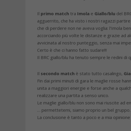
Il
primo match
tra
Imola
e
Giallo/blu
del BRC,
agguerrito, che ha visto i nostri ragazzi partire
che di perdere non ne aveva voglia: l’Imola ben 
accorciando più volte le distanze e grazie ad alcu
avvicinata al nostro punteggio, senza mai impe
Certo è che ci hanno fatto sudare!!!
Il BRC giallo/blu ha tenuto sempre le redini di
Il
secondo match
è stato tutto casalingo,
Gia
Fin dai primi minuti di gara le maglie rosse han
unita a maggiori energie e forse anche a qualc
realizzare una partita a senso unico.
Le maglie giallo/blu non sono mai riuscite ad ent
… permettetemi, siamo proprio un bel gruppo.
La conclusione è tanto a poco e a mia opinione 