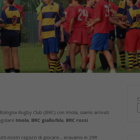
C
e Bologna Rugby Club (BRC) con Imola, siamo arrivati
angolare
Imola
,
BRC giallo/blu
,
BRC rossi
.
ti nostri ragazzi di giocare… eravamo in 29!!!