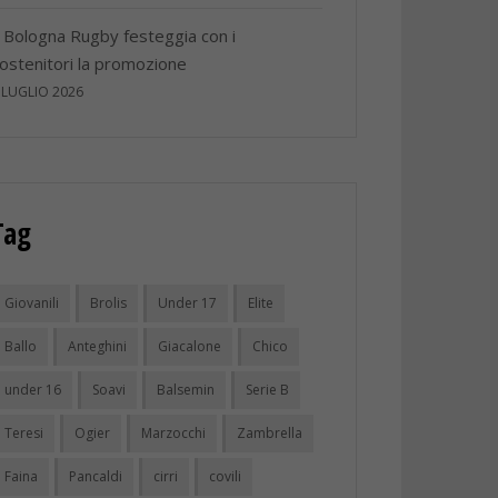
l Bologna Rugby festeggia con i
ostenitori la promozione
 LUGLIO 2026
Tag
Giovanili
Brolis
Under 17
Elite
Ballo
Anteghini
Giacalone
Chico
under 16
Soavi
Balsemin
Serie B
Teresi
Ogier
Marzocchi
Zambrella
Faina
Pancaldi
cirri
covili