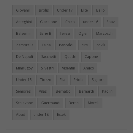
Giovanili
Brolis
Under 17
Elite
Ballo
Anteghini
Giacalone
Chico
under 16
Soavi
Balsemin
Serie B
Teresi
Ogier
Marzocchi
Zambrella
Faina
Pancaldi
cirri
covili
De Napoli
Sacchetti
Quadri
Capone
Minirugby
Silvestri
Visentin
Amico
Under 15
Tiozzo
Elia
Priola
Signore
Seniores
Vilasi
Bernabò
Bernardi
Paolini
Schiavone
Guermandi
Bertini
Morelli
Abad
under 18
Esteki