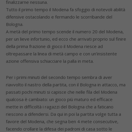
finalizzarne nessuna.
Tutto il primo tempo il Modena fa sfoggio di notevoli abilità
difensive ostacolando e fermando le scorribande del
Bologna.
A metà del primo tempo scende il numero 20 del Modena,
per un lieve infortunio, ed ecco che arrivati proprio sul finire
della prima frazione di gioco il Modena riesce ad
oltrepassare la linea di metà campo e con un’insistente
azione offensiva schiacciare la palla in meta.
Per i primi minuti del secondo tempo sembra di aver
riavvolto il nastro della partita, con il Bologna in attacco, ma
passati pochi minuti si capisce che nelle fila del Modena
qualcosa è cambiato: un gioco più maturo ed efficace
mette in difficoltà i ragazzi del Bologna che a faticano
riescono a difendersi. Da qui in poi la partita volge tutta a
favore del Modena, che segna ben 4 mete consecutive,
facendo crollare la difesa dei padroni di casa sotto le