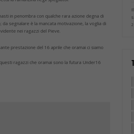
I
asti in penombra con qualche rara azione degna di
s
 da segnalare è la mancata motivazione, la voglia di
2
evidente nei ragazzi del Pieve.
lante prestazione del 16 aprile che oramai ci siamo
questi ragazzi che oramai sono la futura Under16