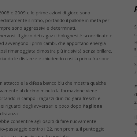
2008 e 2009 e le prime azioni di gioco sono
diatamente il ritmo, portando il pallone in meta per
S
empre sono aggressivi e determinati.
c
ervosi. Il gioco dei ragazzi bolognesi è scoordinato e
 ed avvengono i primi cambi, che apportano energia
5
ì rimaneggiata dimostra più incisività senza brillare,
ciando le distanze e chiudendo così la prima frazione
S
2
in attacco e la difesa bianco blu che mostra qualche
F
uovamente al decimo minuto la formazione viene
d
rtando in campo i ragazzi di inizio gara freschi e
2
ei riguardi degli avversari e poco dopo
Paglione
 distanza.
I
bbe consentire agli ospiti di fare nuovamente
B
lcio-passaggio dentro i 22, non premia. il punteggio
1
etta la ramanzina negli spogliatoi.