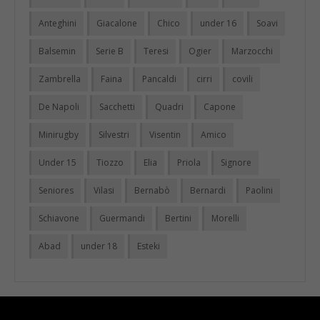
Anteghini
Giacalone
Chico
under 16
Soavi
Balsemin
Serie B
Teresi
Ogier
Marzocchi
Zambrella
Faina
Pancaldi
cirri
covili
De Napoli
Sacchetti
Quadri
Capone
Minirugby
Silvestri
Visentin
Amico
Under 15
Tiozzo
Elia
Priola
Signore
Seniores
Vilasi
Bernabò
Bernardi
Paolini
Schiavone
Guermandi
Bertini
Morelli
Abad
under 18
Esteki