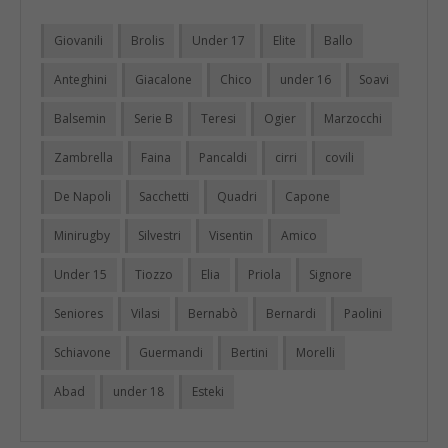
Giovanili
Brolis
Under 17
Elite
Ballo
Anteghini
Giacalone
Chico
under 16
Soavi
Balsemin
Serie B
Teresi
Ogier
Marzocchi
Zambrella
Faina
Pancaldi
cirri
covili
De Napoli
Sacchetti
Quadri
Capone
Minirugby
Silvestri
Visentin
Amico
Under 15
Tiozzo
Elia
Priola
Signore
Seniores
Vilasi
Bernabò
Bernardi
Paolini
Schiavone
Guermandi
Bertini
Morelli
Abad
under 18
Esteki