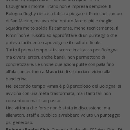
Espugnare il monte Titano non è impresa semplice. Il
Bologna Rugby riesce a fatica a piegare il Rimini nel campo
di San Marino, ma avrebbe potuto fare di più e meglio.
Squadra molto solida fisicamente, meno tecnicamente, il
Rimini non è riuscito ad approfittare di un punteggio che
poteva facilmente capovolgere il risultato finale.
Tutto il primo tempo si trascorre in attacco per Bologna,
ma diversi errori, anche banali, non permettono di
concretizzare. Le uniche due azioni pulite con palla fino
all’ala consentono a
Masotti
di schiacciare vicino alla
bandierina.
Nel secondo tempo Rimini è più pericoloso del Bologna, si
avvicina con una meta trasformata, ma i tanti falli non
consentono mai il sorpasso.
Una vittoria che forse non è stata in discussione, ma
allenatori, staff e pubblico avrebbero voluto un punteggio
più generoso.
Bologna Rugby Club.
Coppola, Sighinolfi, D’Avino, Dori, Di