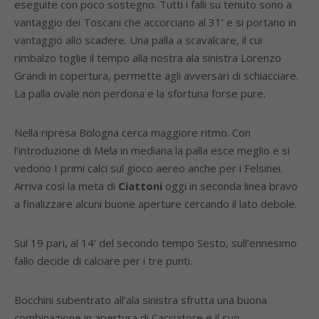
eseguite con poco sostegno. Tutti i falli su tenuto sono a
vantaggio dei Toscani che accorciano al 31’ e si portano in
vantaggio allo scadere. Una palla a scavalcare, il cui
rimbalzo toglie il tempo alla nostra ala sinistra Lorenzo
Grandi in copertura, permette agli avversari di schiacciare.
La palla ovale non perdona e la sfortuna forse pure.
Nella ripresa Bologna cerca maggiore ritmo. Con
l’introduzione di Mela in mediana la palla esce meglio e si
vedono I primi calci sul gioco aereo anche per i Felsinei.
Arriva così la meta di
Ciattoni
oggi in seconda linea bravo
a finalizzare alcuni buone aperture cercando il lato debole.
Sul 19 pari, al 14’ del secondo tempo Sesto, sull’ennesimo
fallo decide di calciare per i tre punti.
Bocchini subentrato all’ala sinistra sfrutta una buona
combinazione in apertura di Cacciatore e il suo