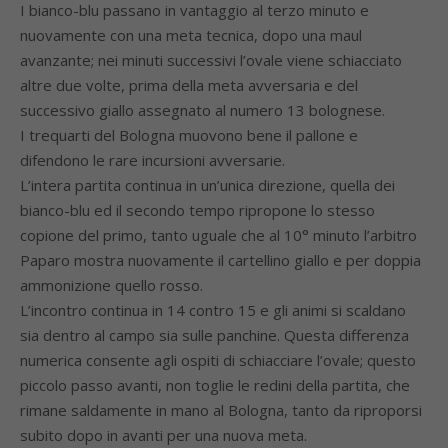
I bianco-blu passano in vantaggio al terzo minuto e
nuovamente con una meta tecnica, dopo una maul
avanzante; nei minuti successivi l’ovale viene schiacciato
altre due volte, prima della meta avversaria e del
successivo giallo assegnato al numero 13 bolognese.
I trequarti del Bologna muovono bene il pallone e
difendono le rare incursioni avversarie.
L’intera partita continua in un’unica direzione, quella dei
bianco-blu ed il secondo tempo ripropone lo stesso
copione del primo, tanto uguale che al 10° minuto l’arbitro
Paparo mostra nuovamente il cartellino giallo e per doppia
ammonizione quello rosso.
L’incontro continua in 14 contro 15 e gli animi si scaldano
sia dentro al campo sia sulle panchine. Questa differenza
numerica consente agli ospiti di schiacciare l’ovale; questo
piccolo passo avanti, non toglie le redini della partita, che
rimane saldamente in mano al Bologna, tanto da riproporsi
subito dopo in avanti per una nuova meta.