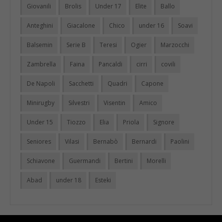
Giovanili
Brolis
Under 17
Elite
Ballo
Anteghini
Giacalone
Chico
under 16
Soavi
Balsemin
Serie B
Teresi
Ogier
Marzocchi
Zambrella
Faina
Pancaldi
cirri
covili
De Napoli
Sacchetti
Quadri
Capone
Minirugby
Silvestri
Visentin
Amico
Under 15
Tiozzo
Elia
Priola
Signore
Seniores
Vilasi
Bernabò
Bernardi
Paolini
Schiavone
Guermandi
Bertini
Morelli
Abad
under 18
Esteki