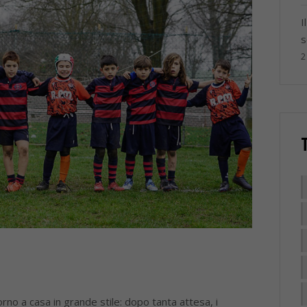
I
s
2
rno a casa in grande stile: dopo tanta attesa, i