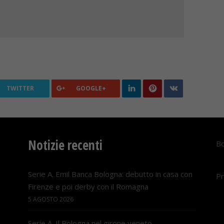
TWITTER
GOOGLE+
Notizie recenti
Bo
Serie A. Emil Banca Bologna: debutto in casa con
Pr
Firenze e poi derby con il Romagna
5 AGOSTO 2026
Serie A. Il Bologna nel girone veneto