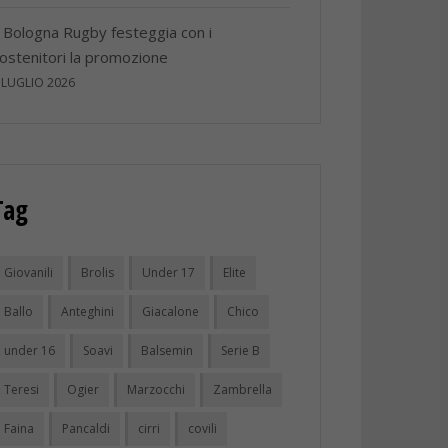
l Bologna Rugby festeggia con i
ostenitori la promozione
 LUGLIO 2026
Tag
Giovanili
Brolis
Under 17
Elite
Ballo
Anteghini
Giacalone
Chico
under 16
Soavi
Balsemin
Serie B
Teresi
Ogier
Marzocchi
Zambrella
Faina
Pancaldi
cirri
covili