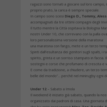
ragazzi sono tornati a giocare sul loro campo, i
proprio prato, la carica è sempre speciale.
In campo sono scesi
Diego D., Tommy, Aless
accompagnati da tre ottimi compagni degli Invic
Il tutto mentre la Città ospitava la Bologna Ma
nostri Under 10, che correvano con la palla ov
loro personalissima versione della maratona:
una maratona con fango, mete e un terzo temp
Spinti dall’esultanza dei genitori sugli spalti,
spirito, grinta e un sorriso stampato in faccia. 
sostegni e corse che profumano di crescita e v
E come da tradizione, a chiudere, un terzo temp
belle del mondo”… perché nel minirugby ogni d
Under 12
– Sabato a Imola
Il weekend è iniziato già sabato, quando la nos
organizzato dai padroni di casa. Una giornata d
che ha visto protagonisti
Nina, Teo, Davide, 