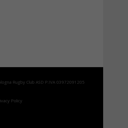
logna Rugby Club ASD P.IVA 03972091205
ivacy Policy