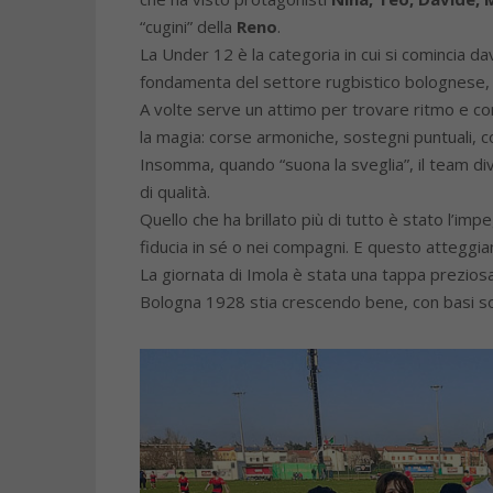
“cugini” della
Reno
.
La Under 12 è la categoria in cui si comincia 
fondamenta del settore rugbistico bolognese, e 
A volte serve un attimo per trovare ritmo e c
la magia: corse armoniche, sostegni puntuali, c
Insomma, quando “suona la sveglia”, il team di
di qualità.
Quello che ha brillato più di tutto è stato l’i
fiducia in sé o nei compagni. E questo atteggia
La giornata di Imola è stata una tappa prezios
Bologna 1928 stia crescendo bene, con basi soli