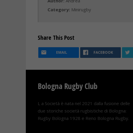
Author:
Andrea
Category:
Minirugby
Share This Post
EMAIL
FACEBOOK
Bologna Rugby Club
L a Società è nata nel 2021 dalla fusione delle
due storiche società rugbistiche di Bologna:
Rugby Bologna 1928 e Reno Bologna Rugby.