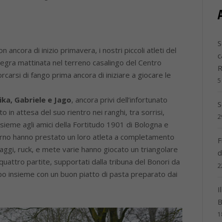
S
ancora di inizio primavera, i nostri piccoli atleti del
c
legra mattinata nel terreno casalingo del Centro
carsi di fango prima ancora di iniziare a giocare le
5
ika, Gabriele e Jago
, ancora privi dell’infortunato
S
in attesa del suo rientro nei ranghi, tra sorrisi,
2
ssieme agli amici della Fortitudo 1901 di Bologna e
a turno hanno prestato un loro atleta a completamento
F
aggi, ruck, e mete varie hanno giocato un triangolare
d
 quattro partite, supportati dalla tribuna del Bonori da
2
 tempo insieme con un buon piatto di pasta preparato dai
I
B
1