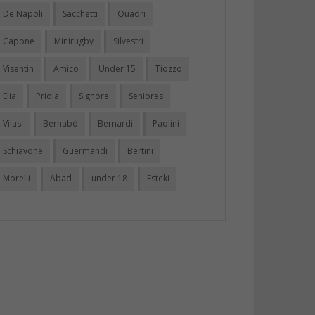
De Napoli
Sacchetti
Quadri
Capone
Minirugby
Silvestri
Visentin
Amico
Under 15
Tiozzo
Elia
Priola
Signore
Seniores
Vilasi
Bernabò
Bernardi
Paolini
Schiavone
Guermandi
Bertini
Morelli
Abad
under 18
Esteki