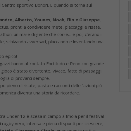
l Centro sportivo Bonori. E quando si torna sul
andro, Alberto, Younes, Noah, Elio e Giuseppe
,
tus, pronti a condividere mete, placcaggi e risate.
rathon: un mare di gente che corre… e poi, c’erano i
ale, schivando avversari, placcando e inventando una
o epico!
 i ragazzi hanno affrontato Fortitudo e Reno con grande
Il gioco è stato divertente, vivace, fatto di passaggi,
oglia di provarci sempre.
o pieno di risate, pasta e racconti delle “azioni più
omenica diventa una storia da ricordare.
tra Under 12 è scesa in campo a Imola per il festival
i rugby vero, intensa e piena di spunti per crescere,
Mattia, Giuseppe e Gioele
, nuovamente uniti ai