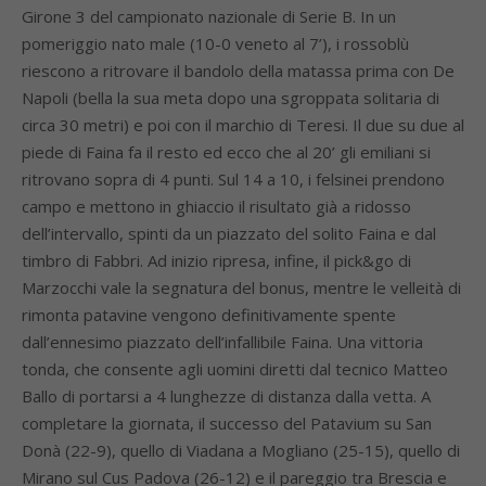
Girone 3 del campionato nazionale di Serie B. In un
pomeriggio nato male (10-0 veneto al 7’), i rossoblù
riescono a ritrovare il bandolo della matassa prima con De
Napoli (bella la sua meta dopo una sgroppata solitaria di
circa 30 metri) e poi con il marchio di Teresi. Il due su due al
piede di Faina fa il resto ed ecco che al 20’ gli emiliani si
ritrovano sopra di 4 punti. Sul 14 a 10, i felsinei prendono
campo e mettono in ghiaccio il risultato già a ridosso
dell’intervallo, spinti da un piazzato del solito Faina e dal
timbro di Fabbri. Ad inizio ripresa, infine, il pick&go di
Marzocchi vale la segnatura del bonus, mentre le velleità di
rimonta patavine vengono definitivamente spente
dall’ennesimo piazzato dell’infallibile Faina. Una vittoria
tonda, che consente agli uomini diretti dal tecnico Matteo
Ballo di portarsi a 4 lunghezze di distanza dalla vetta. A
completare la giornata, il successo del Patavium su San
Donà (22-9), quello di Viadana a Mogliano (25-15), quello di
Mirano sul Cus Padova (26-12) e il pareggio tra Brescia e