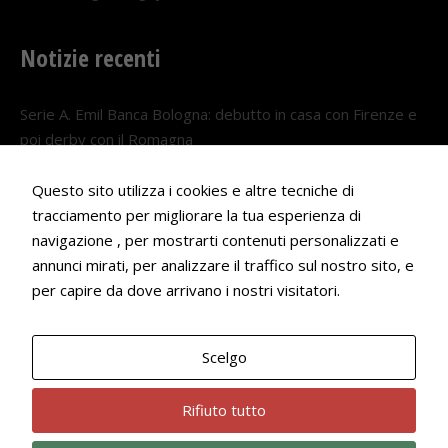
Notizie recenti
Serie A. Emil Banca Bologna: debutto in casa con Firenze e
poi derby con il Romagna
5 AGOSTO 2026
Questo sito utilizza i cookies e altre tecniche di
Serie A. Il Bologna nel girone veneto
tracciamento per migliorare la tua esperienza di
29 LUGLIO 2026
navigazione , per mostrarti contenuti personalizzati e
annunci mirati, per analizzare il traffico sul nostro sito, e
Francesco Andrei convocato al Camp estivo della nazionale
per capire da dove arrivano i nostri visitatori.
Under 18
22 LUGLIO 2026
Scelgo
Bologna Rugby Club ASD P.IVA 03972091205
Rifiuto tutto