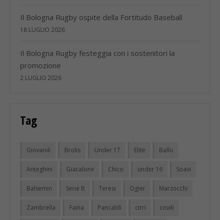
Il Bologna Rugby ospite della Fortitudo Baseball
18 LUGLIO 2026
Il Bologna Rugby festeggia con i sostenitori la
promozione
2 LUGLIO 2026
Tag
Giovanili
Brolis
Under 17
Elite
Ballo
Anteghini
Giacalone
Chico
under 16
Soavi
Balsemin
Serie B
Teresi
Ogier
Marzocchi
Zambrella
Faina
Pancaldi
cirri
covili