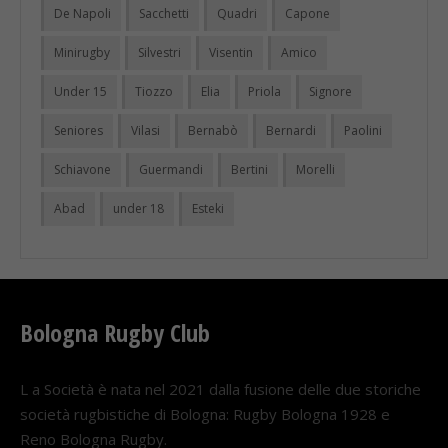
De Napoli
Sacchetti
Quadri
Capone
Minirugby
Silvestri
Visentin
Amico
Under 15
Tiozzo
Elia
Priola
Signore
Seniores
Vilasi
Bernabò
Bernardi
Paolini
Schiavone
Guermandi
Bertini
Morelli
Abad
under 18
Esteki
Bologna Rugby Club
L a Società è nata nel 2021 dalla fusione delle due storiche
società rugbistiche di Bologna: Rugby Bologna 1928 e
Reno Bologna Rugby.