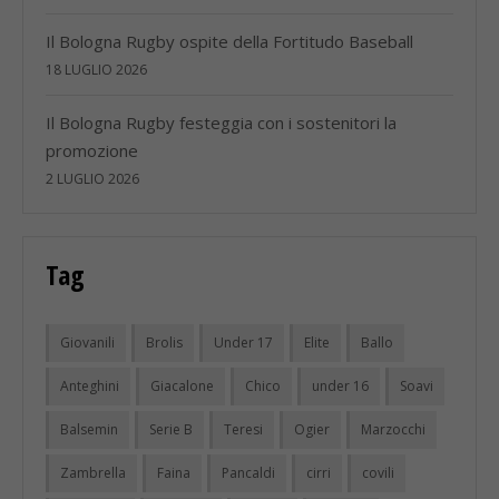
Il Bologna Rugby ospite della Fortitudo Baseball
18 LUGLIO 2026
Il Bologna Rugby festeggia con i sostenitori la
promozione
2 LUGLIO 2026
Tag
Giovanili
Brolis
Under 17
Elite
Ballo
Anteghini
Giacalone
Chico
under 16
Soavi
Balsemin
Serie B
Teresi
Ogier
Marzocchi
Zambrella
Faina
Pancaldi
cirri
covili