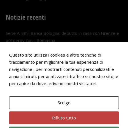
Notizie recenti
Serie A. Emil Banca Bologna: debutto in casa con Firenze e
poi derby con il Romagna
5 AGOSTO 2026
Questo sito utilizza i cookies e altre tecniche di
Serie A. Il Bologna nel girone veneto
tracciamento per migliorare la tua esperienza di
29 LUGLIO 2026
navigazione , per mostrarti contenuti personalizzati e
annunci mirati, per analizzare il traffico sul nostro sito, e
Francesco Andrei convocato al Camp estivo della nazionale
per capire da dove arrivano i nostri visitatori.
Under 18
22 LUGLIO 2026
Scelgo
Bologna Rugby Club ASD P.IVA 03972091205
Rifiuto tutto