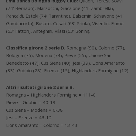
Emil Banca Bologna Rugby Club:
Quadri, Teresi, Soavi
(74’ Bernabò), Marzocchi, Giacalone (41’ Zambrella),
Pancaldi, Esteki (74’ Tarantino), Balsemin, Schiavone (41’
Gambacorta), Busato, Cesari (63’ Priola), Visentin, Fiume
(53’ Fattori), Anteghini, Vilasi (63’ Bonini).
Classifica girone 2 serie B.
Romagna (90), Colorno (77),
Bologna (75), Modena (74), Pieve (55), Unione San
Benedetto (47), Cus Siena (40), Jesi (39), Lions Amaranto
(33), Gubbio (28), Firenze (15), Highlanders Formigine (12).
Altri risultati girone 2 serie B.
Romagna – Highlanders Formigine = 111-0
Pieve – Gubbio = 40-13
Cus Siena – Modena = 0-38
Jesi – Firenze = 46-12
Lions Amaranto – Colorno = 13-43