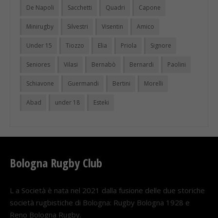
De Napoli
Sacchetti
Quadri
Capone
Minirugby
Silvestri
Visentin
Amico
Under 15
Tiozzo
Elia
Priola
Signore
Seniores
Vilasi
Bernabò
Bernardi
Paolini
Schiavone
Guermandi
Bertini
Morelli
Abad
under 18
Esteki
Bologna Rugby Club
L a Società è nata nel 2021 dalla fusione delle due storiche
società rugbistiche di Bologna: Rugby Bologna 1928 e
Reno Bologna Rugby.