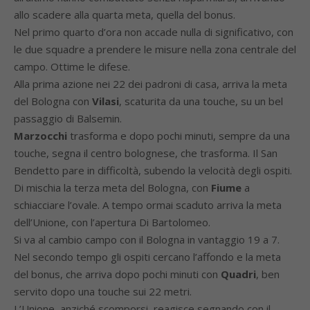
allo scadere alla quarta meta, quella del bonus.
Nel primo quarto d’ora non accade nulla di significativo, con
le due squadre a prendere le misure nella zona centrale del
campo. Ottime le difese.
Alla prima azione nei 22 dei padroni di casa, arriva la meta
del Bologna con
Vilasi
, scaturita da una touche, su un bel
passaggio di Balsemin.
Marzocchi
trasforma e dopo pochi minuti, sempre da una
touche, segna il centro bolognese, che trasforma. Il San
Bendetto pare in difficoltà, subendo la velocità degli ospiti.
Di mischia la terza meta del Bologna, con
Fiume
a
schiacciare l’ovale. A tempo ormai scaduto arriva la meta
dell’Unione, con l’apertura Di Bartolomeo.
Si va al cambio campo con il Bologna in vantaggio 19 a 7.
Nel secondo tempo gli ospiti cercano l’affondo e la meta
del bonus, che arriva dopo pochi minuti con
Quadri
, ben
servito dopo una touche sui 22 metri.
L’Unione, anziché scomporsi, reagisce segnando con il