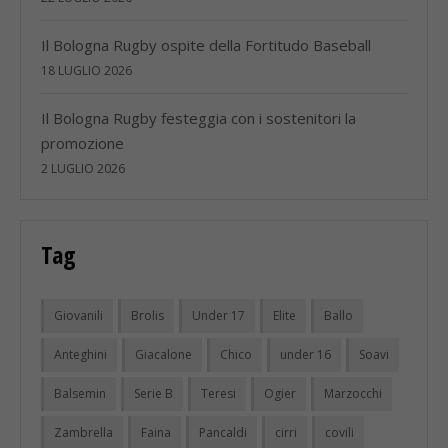
Il Bologna Rugby ospite della Fortitudo Baseball
18 LUGLIO 2026
Il Bologna Rugby festeggia con i sostenitori la
promozione
2 LUGLIO 2026
Tag
Giovanili
Brolis
Under 17
Elite
Ballo
Anteghini
Giacalone
Chico
under 16
Soavi
Balsemin
Serie B
Teresi
Ogier
Marzocchi
Zambrella
Faina
Pancaldi
cirri
covili