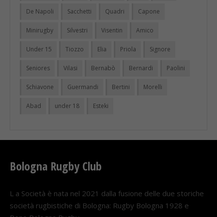
De Napoli
Sacchetti
Quadri
Capone
Minirugby
Silvestri
Visentin
Amico
Under 15
Tiozzo
Elia
Priola
Signore
Seniores
Vilasi
Bernabò
Bernardi
Paolini
Schiavone
Guermandi
Bertini
Morelli
Abad
under 18
Esteki
Bologna Rugby Club
L a Società è nata nel 2021 dalla fusione delle due storiche
società rugbistiche di Bologna: Rugby Bologna 1928 e