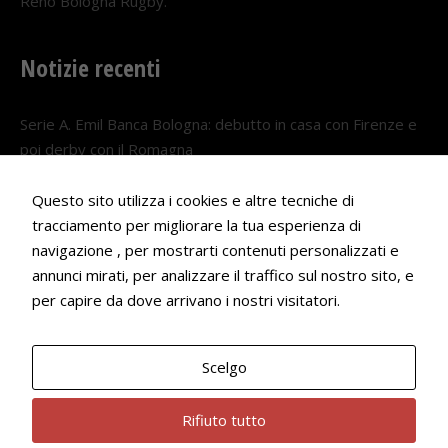
Reno Bologna Rugby.
Notizie recenti
Serie A. Emil Banca Bologna: debutto in casa con Firenze e
poi derby con il Romagna
5 AGOSTO 2026
Questo sito utilizza i cookies e altre tecniche di
Serie A. Il Bologna nel girone veneto
tracciamento per migliorare la tua esperienza di
29 LUGLIO 2026
navigazione , per mostrarti contenuti personalizzati e
annunci mirati, per analizzare il traffico sul nostro sito, e
Francesco Andrei convocato al Camp estivo della nazionale
per capire da dove arrivano i nostri visitatori.
Under 18
22 LUGLIO 2026
Scelgo
Bologna Rugby Club ASD P.IVA 03972091205
Rifiuto tutto