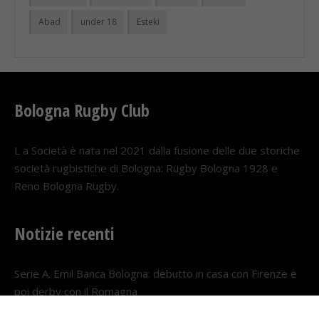
Abad
under 18
Esteki
Bologna Rugby Club
L a Società è nata nel 2021 dalla fusione delle due storiche
società rugbistiche di Bologna: Rugby Bologna 1928 e
Reno Bologna Rugby.
Notizie recenti
Serie A. Emil Banca Bologna: debutto in casa con Firenze e
poi derby con il Romagna
5 AGOSTO 2026