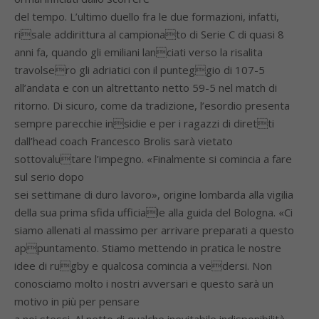
del tempo. L’ultimo duello fra le due formazioni, infatti,
risale addirittura al campionato di Serie C di quasi 8
anni fa, quando gli emiliani lanciati verso la risalita
travolsero gli adriatici con il punteggio di 107-5
all’andata e con un altrettanto netto 59-5 nel match di
ritorno. Di sicuro, come da tradizione, l’esordio presenta
sempre parecchie insidie e per i ragazzi di diretti
dall’head coach Francesco Brolis sarà vietato
sottovalutare l’impegno. «Finalmente si comincia a fare
sul serio dopo
sei settimane di duro lavoro», origine lombarda alla vigilia
della sua prima sfida ufficiale alla guida del Bologna. «Ci
siamo allenati al massimo per arrivare preparati a questo
appuntamento. Stiamo mettendo in pratica le nostre
idee di rugby e qualcosa comincia a vedersi. Non
conosciamo molto i nostri avversari e questo sarà un
motivo in più per pensare