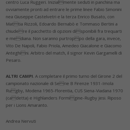
centro Luca Ruggeri. Inizialmente seduti in panchina ma
ovviamente pronti ad entrare le prime linee Fabio Simonini
nea Giuseppe Castelvetri e la terza Enrico Busato, con
Mattia Rizzoli, Edoardo Bernabò e Tommaso Bertini a
chiudere il pacchetto di opzioni disponibili fra trequarti
e mediana. Non saranno purtroppo della gara, invece,
Vito De Napoli, Fabio Priola, Amedeo Giacalone e Giacomo
Anteghini. Arbitro del match, il signor Kevin Gargamelli di
Pesaro.
ALTRI CAMPI
. A completare il primo turno del Girone 2 del
campionato nazionale di Serie B Firenze 1931-Imola
Rugby, Modena 1965-Florentia, CUS Siena-Viadana 1970
(cadetta) e Highlanders Formigine-Rugby Jesi. Riposo
per i Lions Amaranto.
Andrea Nervuti