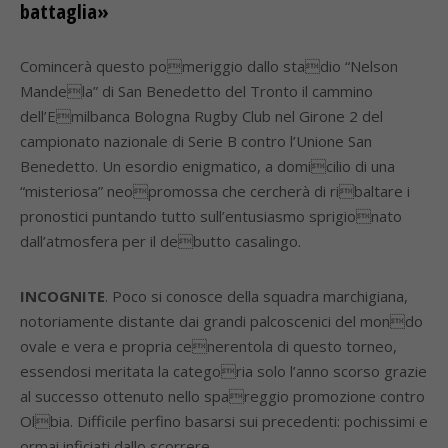
battaglia»
Comincerà questo pomeriggio dallo stadio “Nelson
Mandela” di San Benedetto del Tronto il cammino
dell’Emilbanca Bologna Rugby Club nel Girone 2 del
campionato nazionale di Serie B contro l’Unione San
Benedetto. Un esordio enigmatico, a domicilio di una
“misteriosa” neopromossa che cercherà di ribaltare i
pronostici puntando tutto sull’entusiasmo sprigionato
dall’atmosfera per il debutto casalingo.
INCOGNITE
. Poco si conosce della squadra marchigiana,
notoriamente distante dai grandi palcoscenici del mondo
ovale e vera e propria cenerentola di questo torneo,
essendosi meritata la categoria solo l’anno scorso grazie
al successo ottenuto nello spareggio promozione contro
Olbia. Difficile perfino basarsi sui precedenti: pochissimi e
ormai inficiati dallo scorrere