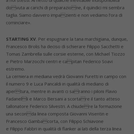
a noi stessi. Al netto di qualche inevitabile indisponibilità
dovuta ai carichi di preparazione, il quindici mi sembra
taglia. Siamo davvero impazienti e non vediamo l’ora di
cominciare».
STARTING XV
. Per espugnare la tana marchigiana, dunque,
Francesco Brolis ha deciso di schierare Filippo Sacchetti e
Tomas Zambrella sulle corsie esterne, con Michael Tiozzo
e Pietro Marzocchi centri e capitan Federico Soavi
estremo.
La cerniera in mediana vedrà Giovanni Furetti in campo con
il numero 9 e Luca Pancaldi in qualità di mediano di
apertura, mentre in avanti ci saranno i piloni Flavio
Fadanelli e Marco Bersani a scortare il tanto atteso
tallonatore Federico Silvestri. A chiudere la formazione
una seconda linea composta Giovanni Visentin e
Francesco Gambacorta, con Filippo Schiavone
e Filippo Fabbri in qualità di flanker ai lati della terza linea