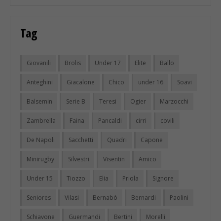
Tag
Giovanili
Brolis
Under 17
Elite
Ballo
Anteghini
Giacalone
Chico
under 16
Soavi
Balsemin
Serie B
Teresi
Ogier
Marzocchi
Zambrella
Faina
Pancaldi
cirri
covili
De Napoli
Sacchetti
Quadri
Capone
Minirugby
Silvestri
Visentin
Amico
Under 15
Tiozzo
Elia
Priola
Signore
Seniores
Vilasi
Bernabò
Bernardi
Paolini
Schiavone
Guermandi
Bertini
Morelli