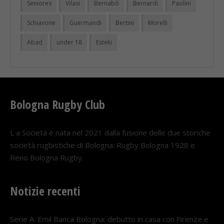
Seniores
Vilasi
Bernabò
Bernardi
Paolini
Schiavone
Guermandi
Bertini
Morelli
Abad
under 18
Esteki
Bologna Rugby Club
L a Società è nata nel 2021 dalla fusione delle due storiche
società rugbistiche di Bologna: Rugby Bologna 1928 e
Reno Bologna Rugby.
Notizie recenti
Serie A. Emil Banca Bologna: debutto in casa con Firenze e