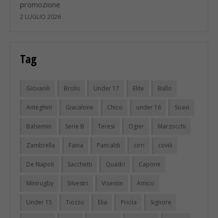
promozione
2 LUGLIO 2026
Tag
Giovanili
Brolis
Under 17
Elite
Ballo
Anteghini
Giacalone
Chico
under 16
Soavi
Balsemin
Serie B
Teresi
Ogier
Marzocchi
Zambrella
Faina
Pancaldi
cirri
covili
De Napoli
Sacchetti
Quadri
Capone
Minirugby
Silvestri
Visentin
Amico
Under 15
Tiozzo
Elia
Priola
Signore