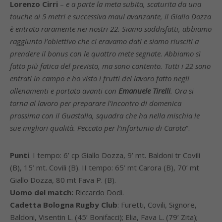
Lorenzo Cirri
–
e a parte la meta subita, scaturita da una
touche ai 5 metri e successiva maul avanzante, il Giallo Dozza
è entrato raramente nei nostri 22. Siamo soddisfatti, abbiamo
raggiunto l’obiettivo che ci eravamo dati e siamo riusciti a
prendere il bonus con le quattro mete segnate. Abbiamo sì
fatto più fatica del previsto, ma sono contento. Tutti i 22 sono
entrati in campo e ho visto i frutti del lavoro fatto negli
allenamenti e portato avanti con
Emanuele Tirelli
. Ora si
torna al lavoro per preparare l’incontro di domenica
prossima con il Guastalla, squadra che ha nella mischia le
sue migliori qualità. Peccato per l’infortunio di Carota
”.
Punti
. I tempo: 6’ cp Giallo Dozza, 9’ mt. Baldoni tr Covili
(B), 15’ mt. Covili (B). II tempo: 65’ mt Carora (B), 70’ mt
Giallo Dozza, 80 mt Fava P. (B).
Uomo del match:
Riccardo Dodi.
Cadetta Bologna Rugby Club
: Furetti, Covili, Signore,
Baldoni, Visentin L. (45’ Bonifacci); Elia, Fava L. (79’ Zita);