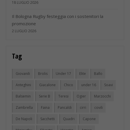
18 LUGLIO 2026
Il Bologna Rugby festeggia con i sostenitori la
promozione
2 LUGLIO 2026
Tag
Giovanili
Brolis
Under 17
Elite
Ballo
Anteghini
Giacalone
Chico
under 16
Soavi
Balsemin
Serie B
Teresi
Ogier
Marzocchi
Zambrella
Faina
Pancaldi
cirri
covili
De Napoli
Sacchetti
Quadri
Capone