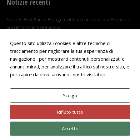
Notizie recenti
Serie A. Emil Banca Bologna: debutto in casa con Firenze e
poi derby con il Romagna
5 AGOSTO 2026
Questo sito utilizza i cookies e altre tecniche di
Serie A. Il Bologna nel girone veneto
tracciamento per migliorare la tua esperienza di
29 LUGLIO 2026
navigazione , per mostrarti contenuti personalizzati e
annunci mirati, per analizzare il traffico sul nostro sito, e
Francesco Andrei convocato al Camp estivo della nazionale
per capire da dove arrivano i nostri visitatori.
Under 18
22 LUGLIO 2026
Scelgo
Bologna Rugby Club ASD P.IVA 03972091205
Rifiuto tutto
Accetto
Privacy Policy