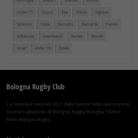
Minirugby
Silvestri
Visentin
Amico
Under 15
Tiozzo
Elia
Priola
Signore
Seniores
Vilasi
Bernabò
Bernardi
Paolini
Schiavone
Guermandi
Bertini
Morelli
Abad
under 18
Esteki
Bologna Rugby Club
L a Società è nata nel 2021 dalla fusione delle due storiche
società rugbistiche di Bologna: Rugby Bologna 1928 e
Reno Bologna Rugby.