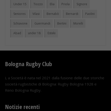
Under 15
Tiozzo
Elia
Priola
Signore
Seniores
Vilasi
Bernabò
Bernardi
Paolini
Schiavone
Guermandi
Bertini
Morelli
Abad
under 18
Esteki
Bologna Rugby Club
L a Società è nata nel 2021 dalla fusione delle due storiche
società rugbistiche di Bologna: Rugby Bologna 1928 e
Reno Bologna Rugby.
Notizie recenti