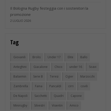
Il Bologna Rugby festeggia con i sostenitori la
promozione
2 LUGLIO 2026
Tag
Giovanili
Brolis
Under 17
Elite
Ballo
Anteghini
Giacalone
Chico
under 16
Soavi
Balsemin
Serie B
Teresi
Ogier
Marzocchi
Zambrella
Faina
Pancaldi
cirri
covili
De Napoli
Sacchetti
Quadri
Capone
Minirugby
Silvestri
Visentin
Amico