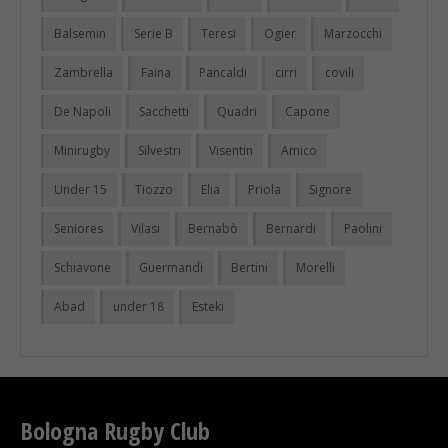
Balsemin
Serie B
Teresi
Ogier
Marzocchi
Zambrella
Faina
Pancaldi
cirri
covili
De Napoli
Sacchetti
Quadri
Capone
Minirugby
Silvestri
Visentin
Amico
Under 15
Tiozzo
Elia
Priola
Signore
Seniores
Vilasi
Bernabò
Bernardi
Paolini
Schiavone
Guermandi
Bertini
Morelli
Abad
under 18
Esteki
Bologna Rugby Club