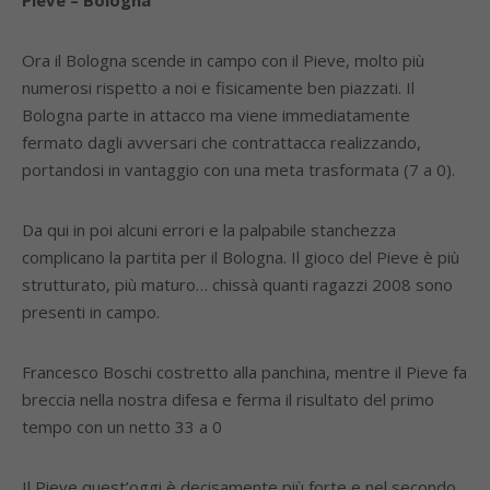
Pieve – Bologna
Ora il Bologna scende in campo con il Pieve, molto più
numerosi rispetto a noi e fisicamente ben piazzati. Il
Bologna parte in attacco ma viene immediatamente
fermato dagli avversari che contrattacca realizzando,
portandosi in vantaggio con una meta trasformata (7 a 0).
Da qui in poi alcuni errori e la palpabile stanchezza
complicano la partita per il Bologna. Il gioco del Pieve è più
strutturato, più maturo… chissà quanti ragazzi 2008 sono
presenti in campo.
Francesco Boschi costretto alla panchina, mentre il Pieve fa
breccia nella nostra difesa e ferma il risultato del primo
tempo con un netto 33 a 0
Il Pieve quest’oggi è decisamente più forte e nel secondo