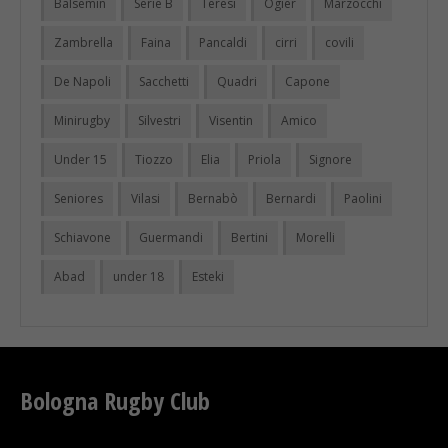
Balsemin
Serie B
Teresi
Ogier
Marzocchi
Zambrella
Faina
Pancaldi
cirri
covili
De Napoli
Sacchetti
Quadri
Capone
Minirugby
Silvestri
Visentin
Amico
Under 15
Tiozzo
Elia
Priola
Signore
Seniores
Vilasi
Bernabò
Bernardi
Paolini
Schiavone
Guermandi
Bertini
Morelli
Abad
under 18
Esteki
Bologna Rugby Club