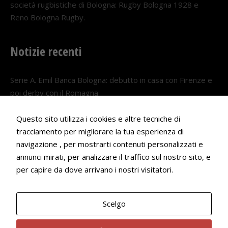
società rugbistiche di Bologna: Rugby Bologna 1928 e
Reno Bologna Rugby.
Notizie recenti
Serie A. Emil Banca Bologna: debutto in casa con Firenze e
poi derby con il Romagna
5 AGOSTO 2026
Questo sito utilizza i cookies e altre tecniche di
Serie A. Il Bologna nel girone veneto
tracciamento per migliorare la tua esperienza di
29 LUGLIO 2026
navigazione , per mostrarti contenuti personalizzati e
annunci mirati, per analizzare il traffico sul nostro sito, e
Francesco Andrei convocato al Camp estivo della nazionale
per capire da dove arrivano i nostri visitatori.
Under 18
22 LUGLIO 2026
Scelgo
Bologna Rugby Club ASD P.IVA 03972091205