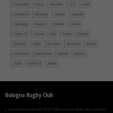
Zambrella
Faina
Pancaldi
cirri
covili
De Napoli
Sacchetti
Quadri
Capone
Minirugby
Silvestri
Visentin
Amico
Under 15
Tiozzo
Elia
Priola
Signore
Seniores
Vilasi
Bernabò
Bernardi
Paolini
Schiavone
Guermandi
Bertini
Morelli
Abad
under 18
Esteki
Bologna Rugby Club
L a Società è nata nel 2021 dalla fusione delle due storiche