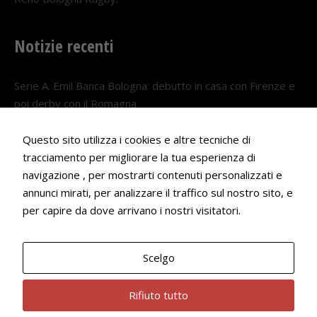
Notizie recenti
Serie A. Emil Banca Bologna: debutto in casa con Firenze e
poi derby con il Romagna
5 AGOSTO 2026
Questo sito utilizza i cookies e altre tecniche di
Serie A. Il Bologna nel girone veneto
tracciamento per migliorare la tua esperienza di
29 LUGLIO 2026
navigazione , per mostrarti contenuti personalizzati e
annunci mirati, per analizzare il traffico sul nostro sito, e
Francesco Andrei convocato al Camp estivo della nazionale
per capire da dove arrivano i nostri visitatori.
Under 18
22 LUGLIO 2026
Scelgo
Bologna Rugby Club ASD P.IVA 03972091205
Rifiuto tutto