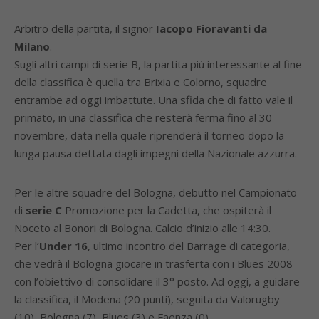
Arbitro della partita, il signor
Iacopo Fioravanti da
Milano
.
Sugli altri campi di serie B, la partita più interessante al fine
della classifica è quella tra Brixia e Colorno, squadre
entrambe ad oggi imbattute. Una sfida che di fatto vale il
primato, in una classifica che resterà ferma fino al 30
novembre, data nella quale riprenderà il torneo dopo la
lunga pausa dettata dagli impegni della Nazionale azzurra.
Per le altre squadre del Bologna, debutto nel Campionato
di
serie C
Promozione per la Cadetta, che ospiterà il
Noceto al Bonori di Bologna. Calcio d’inizio alle 14:30.
Per l’
Under 16
, ultimo incontro del Barrage di categoria,
che vedrà il Bologna giocare in trasferta con i Blues 2008
con l’obiettivo di consolidare il 3° posto. Ad oggi, a guidare
la classifica, il Modena (20 punti), seguita da Valorugby
(10), Bologna (7), Blues (3) e Faenza (0).