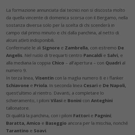
La formazione annunciata dai tecnici non si discosta molto
da quella vincente di domenica scorsa con il Bergamo, nella
sostanza diversa solo per la scelta di chi scenderà in
campo dal primo minuto e chi dalla panchina, al netto di
alcuni atleti indisponibili.
Confermate le ali
Signore
e
Zambrella
, con estremo
De
Angelis
. Nel ruolo di trequarti centro
Pancaldi
e
Salvi
, e
alla mediana la coppia
Chico
– all’apertura – con
Quadri
al
numero 9.
In terza linea,
Visentin
con la maglia numero 8 e i flanker
Schiavone
e
Priola
. In seconda linea
Cesari
e
De Napoli,
quest’ultimo al rientro. Davanti, a completare lo
schieramento, i piloni
Vilasi
e
Bonini
con
Anteghini
tallonatore.
Di qualità la panchina, con i piloni
Fattori
e
Pagnini
;
Baratta, Amico
e
Baseggio
ancora per la mischia, nonché
Tarantino
e
Soavi
.