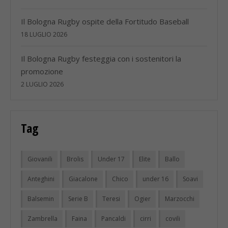
Il Bologna Rugby ospite della Fortitudo Baseball
18 LUGLIO 2026
Il Bologna Rugby festeggia con i sostenitori la
promozione
2 LUGLIO 2026
Tag
Giovanili
Brolis
Under 17
Elite
Ballo
Anteghini
Giacalone
Chico
under 16
Soavi
Balsemin
Serie B
Teresi
Ogier
Marzocchi
Zambrella
Faina
Pancaldi
cirri
covili