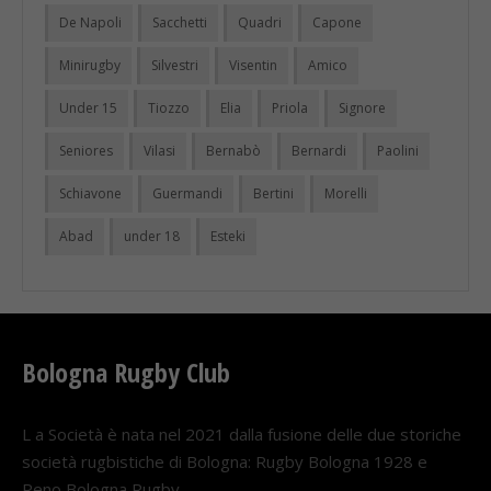
De Napoli
Sacchetti
Quadri
Capone
Minirugby
Silvestri
Visentin
Amico
Under 15
Tiozzo
Elia
Priola
Signore
Seniores
Vilasi
Bernabò
Bernardi
Paolini
Schiavone
Guermandi
Bertini
Morelli
Abad
under 18
Esteki
Bologna Rugby Club
L a Società è nata nel 2021 dalla fusione delle due storiche
società rugbistiche di Bologna: Rugby Bologna 1928 e
Reno Bologna Rugby.