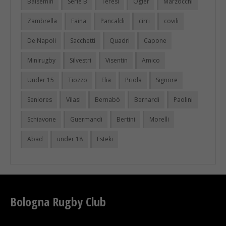
Balsemin
Serie B
Teresi
Ogier
Marzocchi
Zambrella
Faina
Pancaldi
cirri
covili
De Napoli
Sacchetti
Quadri
Capone
Minirugby
Silvestri
Visentin
Amico
Under 15
Tiozzo
Elia
Priola
Signore
Seniores
Vilasi
Bernabò
Bernardi
Paolini
Schiavone
Guermandi
Bertini
Morelli
Abad
under 18
Esteki
Bologna Rugby Club