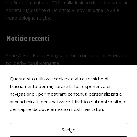
L a Società è nata nel 2021 dalla fusione delle due storiche
società rugbistiche di Bologna: Rugby Bologna 1928 e
Reno Bologna Rugby.
Notizie recenti
Serie A. Emil Banca Bologna: debutto in casa con Firenze e
poi derby con il Romagna
5 AGOSTO 2026
Questo sito utilizza i cookies e altre tecniche di
Serie A. Il Bologna nel girone veneto
tracciamento per migliorare la tua esperienza di
29 LUGLIO 2026
navigazione , per mostrarti contenuti personalizzati e
annunci mirati, per analizzare il traffico sul nostro sito, e
Francesco Andrei convocato al Camp estivo della nazionale
per capire da dove arrivano i nostri visitatori.
Under 18
22 LUGLIO 2026
Scelgo