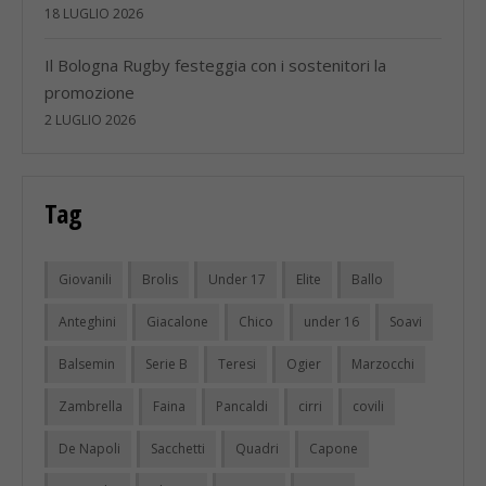
18 LUGLIO 2026
Il Bologna Rugby festeggia con i sostenitori la
promozione
2 LUGLIO 2026
Tag
Giovanili
Brolis
Under 17
Elite
Ballo
Anteghini
Giacalone
Chico
under 16
Soavi
Balsemin
Serie B
Teresi
Ogier
Marzocchi
Zambrella
Faina
Pancaldi
cirri
covili
De Napoli
Sacchetti
Quadri
Capone