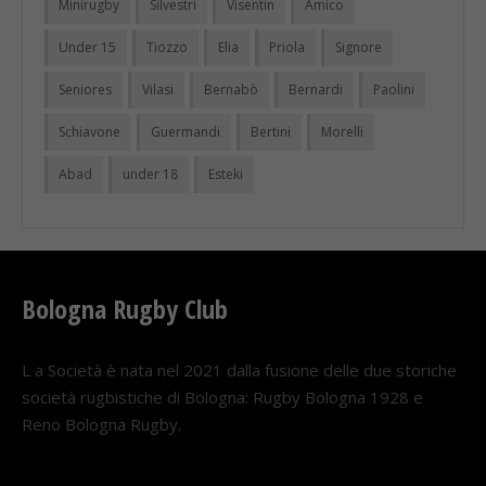
Minirugby
Silvestri
Visentin
Amico
Under 15
Tiozzo
Elia
Priola
Signore
Seniores
Vilasi
Bernabò
Bernardi
Paolini
Schiavone
Guermandi
Bertini
Morelli
Abad
under 18
Esteki
Bologna Rugby Club
L a Società è nata nel 2021 dalla fusione delle due storiche
società rugbistiche di Bologna: Rugby Bologna 1928 e
Reno Bologna Rugby.