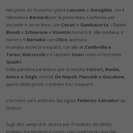
Nel primo XV troviamo i piloni
Lanzano
e
Anteghini
, con il
tallonatore
Bernardi
per la prima linea. Conferme per
seconde e terze linee, con
Cesari
e
Gambacorta
, i flanker
Biondi
e
Schiavone
e
Visentin
numero 8. Alla mediana, il
numero 9
Bernabò
con
Chico
apertura.
Invariata anche la trequarti, con alle ali
Zambrella e
Teresi, Marzocchi
e il capitano
Soavi
centri e l’estremo
Quadri
.
Dalla panchina partiranno per la mischia
Fattori, Bonini,
Amico e Singh
, nonché
De Napoli, Pancaldi e Giacalone
,
questi ultimi pronti a entrare tra i trequarti.
L’incontro sarà arbitrato dal signor
Federico Salvadori
da
Firenze.
Sugli altri campi di B, attesa per il risultato del derby
emiliano tra Modena e Lyons, con i padroni di casa che