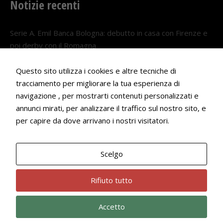
Notizie recenti
Serie A. Emil Banca Bologna: debutto in casa con Firenze e
poi derby con il Romagna
5 AGOSTO 2026
Questo sito utilizza i cookies e altre tecniche di
Serie A. Il Bologna nel girone veneto
tracciamento per migliorare la tua esperienza di
29 LUGLIO 2026
navigazione , per mostrarti contenuti personalizzati e
annunci mirati, per analizzare il traffico sul nostro sito, e
Francesco Andrei convocato al Camp estivo della nazionale
per capire da dove arrivano i nostri visitatori.
Under 18
22 LUGLIO 2026
Scelgo
Bologna Rugby Club ASD P.IVA 03972091205
Rifiuto tutto
Accetto
Privacy Policy