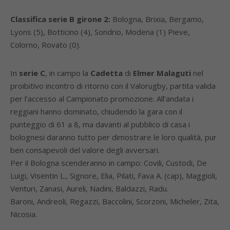
Classifica serie B girone 2:
Bologna, Brixia, Bergamo,
Lyons (5), Botticino (4), Sondrio, Modena (1) Pieve,
Colorno, Rovato (0).
In
serie C
, in campo la
Cadetta
di
Elmer Malaguti
nel
proibitivo incontro di ritorno con il Valorugby, partita valida
per l’accesso al Campionato promozione. All’andata i
reggiani hanno dominato, chiudendo la gara con il
punteggio di 61 a 8, ma davanti al pubblico di casa i
bolognesi daranno tutto per dimostrare le loro qualità, pur
ben consapevoli del valore degli avversari.
Per il Bologna scenderanno in campo: Covili, Custodi, De
Luigi, Visentin L., Signore, Elia, Pilati, Fava A. (cap), Maggioli,
Venturi, Zanasi, Aureli, Nadini, Baldazzi, Radu.
Baroni, Andreoli, Regazzi, Baccolini, Scorzoni, Micheler, Zita,
Nicosia.