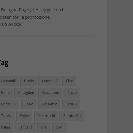
l Bologna Rugby festeggia con i
ostenitori la promozione
 LUGLIO 2026
Tag
Giovanili
Brolis
Under 17
Elite
Ballo
Anteghini
Giacalone
Chico
under 16
Soavi
Balsemin
Serie B
Teresi
Ogier
Marzocchi
Zambrella
Faina
Pancaldi
cirri
covili