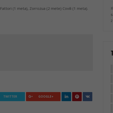
I
Fattori (1 meta), Zorrozua (2 mete) Covili (1 meta).
s
2
TWITTER
GOOGLE+