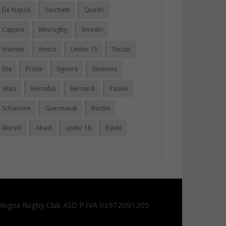
De Napoli
Sacchetti
Quadri
Capone
Minirugby
Silvestri
Visentin
Amico
Under 15
Tiozzo
Elia
Priola
Signore
Seniores
Vilasi
Bernabò
Bernardi
Paolini
Schiavone
Guermandi
Bertini
Morelli
Abad
under 18
Esteki
logna Rugby Club ASD P.IVA 03972091205