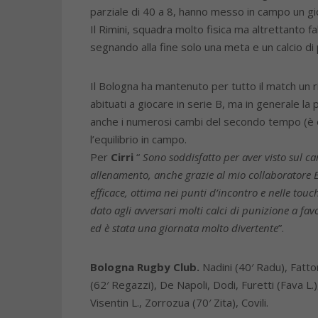
parziale di 40 a 8, hanno messo in campo un gio
Il Rimini, squadra molto fisica ma altrettanto 
segnando alla fine solo una meta e un calcio di 
Il Bologna ha mantenuto per tutto il match un ri
abituati a giocare in serie B, ma in generale la
anche i numerosi cambi del secondo tempo (è e
l’equilibrio in campo.
Per
Cirri
“
Sono soddisfatto per aver visto sul 
allenamento, anche grazie al mio collaboratore
efficace, ottima nei punti d’incontro e nelle touch
dato agli avversari molti calci di punizione a f
ed è stata una giornata molto divertente
”.
Bologna Rugby Club.
Nadini (40′ Radu), Fatto
(62′ Regazzi), De Napoli, Dodi, Furetti (Fava L.),
Visentin L., Zorrozua (70′ Zita), Covili.