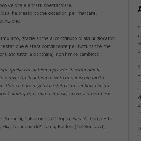
co veloce e a tratti spettacolare.
fallosa, ha creato poche occasioni per marcare,
punizione.
S
c
tmo alto, grazie anche al contributo di alcuni giocatori
 prestazione è stata convincente per tutti, tant’è che
5
ntrata tutta la panchina), non hanno cambiato
S
campo quello che abbiamo provato in settimana in
2
 Emanuele Tirelli abbiamo avuto una mischia molto
e. L’unica nota negativa è stata l’indisciplina, che ha
F
avore. Comunque, ci siamo imposti, ho visto buone cose
d
2
ri, Simonini, Caldarone (52′ Ropa), Fava A., Campestri
I
 Elia, Tarantino (62’ Lami), Baldoni (45′ Bonifacci),
B
1