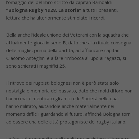
l’omaggio del bel libro scritto da capitan Rambaldi
“Bologna Rugby 1928. La storia”
a tutti i presenti,
lettura che ha ulteriormente stimolato i ricordi.
Bella anche l’ideale unione dei Veterani con la squadra che
attualmente gioca in serie B, dato che alla rituale consegna
delle maglie, prima della partita, ad affiancare capitan
Giacomo Anteghini e a fare l’imbocca al lupo ai ragazzi, si
sono schierati i magnifici 25.
Il ritrovo dei rugbisti bolognesi non è però stata solo
nostalgia e memoria del passato, dato che molti di loro non
hanno mai dimenticato gli amici e le Società nelle quali
hanno militato, aiutandole anche materialmente nei
momenti difficili guardando al futuro, affinché Bologna torni
ad essere una delle città protagoniste del rugby italiano.
La festa è proseguita sugli spalti per assistere all’incontro