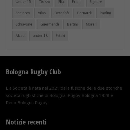
Under 15
Tiozzo
Elia
Priola
Signore
Seniores
Vilasi
Bernabò
Bernardi
Paolini
Schiavone
Guermandi
Bertini
Morelli
Abad
under 18
Esteki
Bologna Rugby Club
L a Società è nata nel 2021 dalla fusione delle due storiche
società rugbistiche di Bologna: Rugby Bologna 1928 e
Reno Bologna Rugby.
Notizie recenti