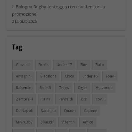
Il Bologna Rugby festeggia con i sostenitori la
promozione
2 LUGLIO 2026
Tag
Giovanili
Brolis
Under 17
Elite
Ballo
Anteghini
Giacalone
Chico
under 16
Soavi
Balsemin
Serie B
Teresi
Ogier
Marzocchi
Zambrella
Faina
Pancaldi
cirri
covili
De Napoli
Sacchetti
Quadri
Capone
Minirugby
Silvestri
Visentin
Amico