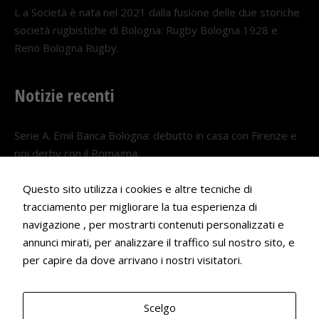
L a Società è nata nel 2021 dalla fusione delle due storiche
società rugbistiche di Bologna: Rugby Bologna 1928 e
Reno Bologna Rugby.
Notizie recenti
Serie A. Emil Banca Bologna: debutto in casa con Firenze e
poi derby con il Romagna
5 AGOSTO 2026
Questo sito utilizza i cookies e altre tecniche di
Serie A. Il Bologna nel girone veneto
tracciamento per migliorare la tua esperienza di
navigazione , per mostrarti contenuti personalizzati e
29 LUGLIO 2026
annunci mirati, per analizzare il traffico sul nostro sito, e
Francesco Andrei convocato al Camp estivo della nazionale
per capire da dove arrivano i nostri visitatori.
Under 18
22 LUGLIO 2026
Scelgo