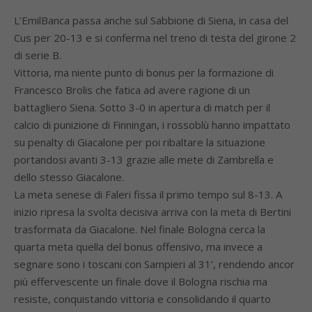
L’EmilBanca passa anche sul Sabbione di Siena, in casa del
Cus per 20-13 e si conferma nel treno di testa del girone 2
di serie B.
Vittoria, ma niente punto di bonus per la formazione di
Francesco Brolis che fatica ad avere ragione di un
battagliero Siena. Sotto 3-0 in apertura di match per il
calcio di punizione di Finningan, i rossoblù hanno impattato
su penalty di Giacalone per poi ribaltare la situazione
portandosi avanti 3-13 grazie alle mete di Zambrella e
dello stesso Giacalone.
La meta senese di Faleri fissa il primo tempo sul 8-13. A
inizio ripresa la svolta decisiva arriva con la meta di Bertini
trasformata da Giacalone. Nel finale Bologna cerca la
quarta meta quella del bonus offensivo, ma invece a
segnare sono i toscani con Sampieri al 31’, rendendo ancor
più effervescente un finale dove il Bologna rischia ma
resiste, conquistando vittoria e consolidando il quarto