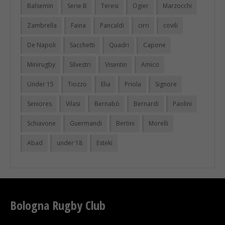
Balsemin
Serie B
Teresi
Ogier
Marzocchi
Zambrella
Faina
Pancaldi
cirri
covili
De Napoli
Sacchetti
Quadri
Capone
Minirugby
Silvestri
Visentin
Amico
Under 15
Tiozzo
Elia
Priola
Signore
Seniores
Vilasi
Bernabò
Bernardi
Paolini
Schiavone
Guermandi
Bertini
Morelli
Abad
under 18
Esteki
Bologna Rugby Club