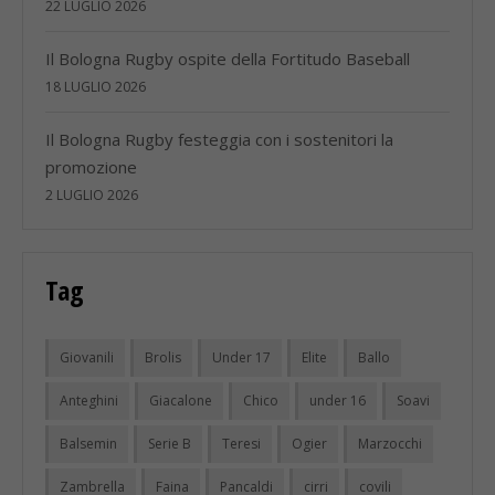
22 LUGLIO 2026
Il Bologna Rugby ospite della Fortitudo Baseball
18 LUGLIO 2026
Il Bologna Rugby festeggia con i sostenitori la
promozione
2 LUGLIO 2026
Tag
Giovanili
Brolis
Under 17
Elite
Ballo
Anteghini
Giacalone
Chico
under 16
Soavi
Balsemin
Serie B
Teresi
Ogier
Marzocchi
Zambrella
Faina
Pancaldi
cirri
covili