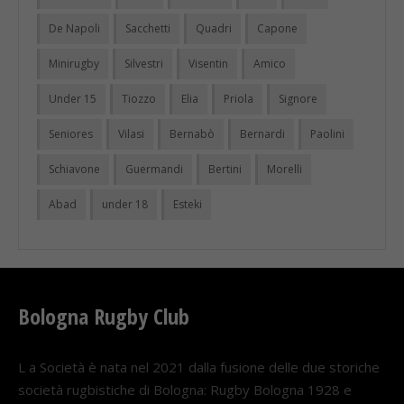
De Napoli
Sacchetti
Quadri
Capone
Minirugby
Silvestri
Visentin
Amico
Under 15
Tiozzo
Elia
Priola
Signore
Seniores
Vilasi
Bernabò
Bernardi
Paolini
Schiavone
Guermandi
Bertini
Morelli
Abad
under 18
Esteki
Bologna Rugby Club
L a Società è nata nel 2021 dalla fusione delle due storiche
società rugbistiche di Bologna: Rugby Bologna 1928 e