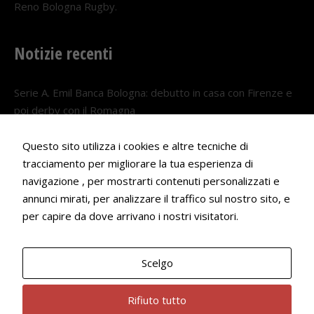
Reno Bologna Rugby.
Notizie recenti
Serie A. Emil Banca Bologna: debutto in casa con Firenze e
poi derby con il Romagna
5 AGOSTO 2026
Questo sito utilizza i cookies e altre tecniche di
Serie A. Il Bologna nel girone veneto
tracciamento per migliorare la tua esperienza di
29 LUGLIO 2026
navigazione , per mostrarti contenuti personalizzati e
annunci mirati, per analizzare il traffico sul nostro sito, e
Francesco Andrei convocato al Camp estivo della nazionale
per capire da dove arrivano i nostri visitatori.
Under 18
22 LUGLIO 2026
Scelgo
Bologna Rugby Club ASD P.IVA 03972091205
Rifiuto tutto