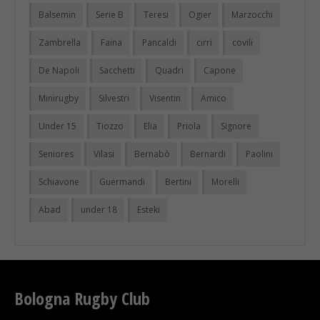
Balsemin
Serie B
Teresi
Ogier
Marzocchi
Zambrella
Faina
Pancaldi
cirri
covili
De Napoli
Sacchetti
Quadri
Capone
Minirugby
Silvestri
Visentin
Amico
Under 15
Tiozzo
Elia
Priola
Signore
Seniores
Vilasi
Bernabò
Bernardi
Paolini
Schiavone
Guermandi
Bertini
Morelli
Abad
under 18
Esteki
Bologna Rugby Club