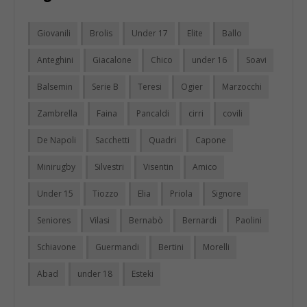
Giovanili
Brolis
Under 17
Elite
Ballo
Anteghini
Giacalone
Chico
under 16
Soavi
Balsemin
Serie B
Teresi
Ogier
Marzocchi
Zambrella
Faina
Pancaldi
cirri
covili
De Napoli
Sacchetti
Quadri
Capone
Minirugby
Silvestri
Visentin
Amico
Under 15
Tiozzo
Elia
Priola
Signore
Seniores
Vilasi
Bernabò
Bernardi
Paolini
Schiavone
Guermandi
Bertini
Morelli
Abad
under 18
Esteki