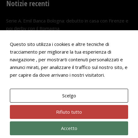
Notizie recenti
Serie A. Emil Banca Bologna: debutto in casa con Firenze e
poi derby con il Romagna
5 AGOSTO 2026
Questo sito utilizza i cookies e altre tecniche di
Serie A. Il Bologna nel girone veneto
tracciamento per migliorare la tua esperienza di
29 LUGLIO 2026
navigazione , per mostrarti contenuti personalizzati e
annunci mirati, per analizzare il traffico sul nostro sito, e
Francesco Andrei convocato al Camp estivo della nazionale
per capire da dove arrivano i nostri visitatori.
Under 18
22 LUGLIO 2026
Scelgo
Bologna Rugby Club ASD P.IVA 03972091205
Rifiuto tutto
Accetto
Privacy Policy