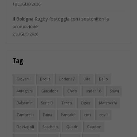
18 LUGLIO 2026
Il Bologna Rugby festeggia con i sostenitori la
promozione
2 LUGLIO 2026
Tag
Giovanili
Brolis
Under 17
Elite
Ballo
Anteghini
Giacalone
Chico
under 16
Soavi
Balsemin
Serie B
Teresi
Ogier
Marzocchi
Zambrella
Faina
Pancaldi
cirri
covili
De Napoli
Sacchetti
Quadri
Capone