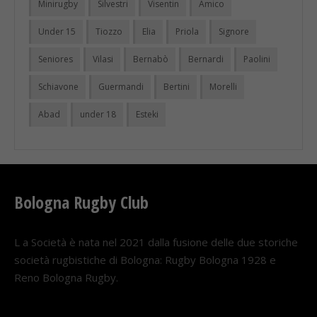
Minirugby
Silvestri
Visentin
Amico
Under 15
Tiozzo
Elia
Priola
Signore
Seniores
Vilasi
Bernabò
Bernardi
Paolini
Schiavone
Guermandi
Bertini
Morelli
Abad
under 18
Esteki
Bologna Rugby Club
L a Società è nata nel 2021 dalla fusione delle due storiche
società rugbistiche di Bologna: Rugby Bologna 1928 e
Reno Bologna Rugby.