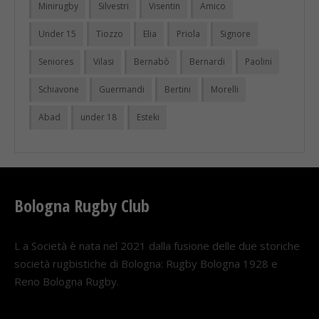
Minirugby
Silvestri
Visentin
Amico
Under 15
Tiozzo
Elia
Priola
Signore
Seniores
Vilasi
Bernabò
Bernardi
Paolini
Schiavone
Guermandi
Bertini
Morelli
Abad
under 18
Esteki
Bologna Rugby Club
L a Società è nata nel 2021 dalla fusione delle due storiche
società rugbistiche di Bologna: Rugby Bologna 1928 e
Reno Bologna Rugby.