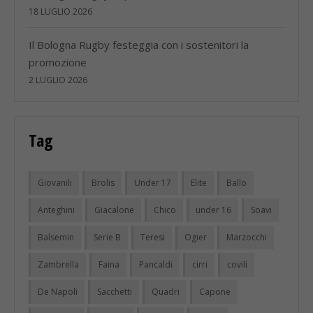
18 LUGLIO 2026
Il Bologna Rugby festeggia con i sostenitori la
promozione
2 LUGLIO 2026
Tag
Giovanili
Brolis
Under 17
Elite
Ballo
Anteghini
Giacalone
Chico
under 16
Soavi
Balsemin
Serie B
Teresi
Ogier
Marzocchi
Zambrella
Faina
Pancaldi
cirri
covili
De Napoli
Sacchetti
Quadri
Capone