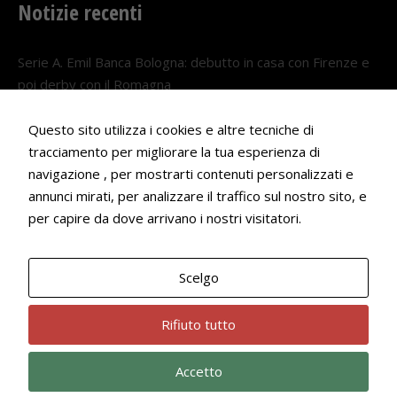
Notizie recenti
Serie A. Emil Banca Bologna: debutto in casa con Firenze e
poi derby con il Romagna
5 AGOSTO 2026
Questo sito utilizza i cookies e altre tecniche di
Serie A. Il Bologna nel girone veneto
tracciamento per migliorare la tua esperienza di
29 LUGLIO 2026
navigazione , per mostrarti contenuti personalizzati e
annunci mirati, per analizzare il traffico sul nostro sito, e
Francesco Andrei convocato al Camp estivo della nazionale
per capire da dove arrivano i nostri visitatori.
Under 18
22 LUGLIO 2026
Scelgo
Bologna Rugby Club ASD P.IVA 03972091205
Rifiuto tutto
Accetto
Privacy Policy