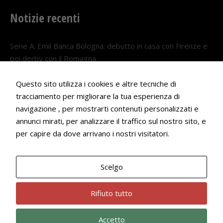
Notizie recenti
Serie A. Emil Banca Bologna: debutto in casa con Firenze e
poi derby con il Romagna
5 AGOSTO 2026
Questo sito utilizza i cookies e altre tecniche di
Serie A. Il Bologna nel girone veneto
tracciamento per migliorare la tua esperienza di
29 LUGLIO 2026
navigazione , per mostrarti contenuti personalizzati e
annunci mirati, per analizzare il traffico sul nostro sito, e
Francesco Andrei convocato al Camp estivo della nazionale
per capire da dove arrivano i nostri visitatori.
Under 18
22 LUGLIO 2026
Scelgo
Bologna Rugby Club ASD P.IVA 03972091205
Rifiuto tutto
Accetto
Privacy Policy