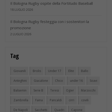
Il Bologna Rugby ospite della Fortitudo Baseball
18 LUGLIO 2026
Il Bologna Rugby festeggia con i sostenitori la
promozione
2 LUGLIO 2026
Tag
Giovanili
Brolis
Under 17
Elite
Ballo
Anteghini
Giacalone
Chico
under 16
Soavi
Balsemin
Serie B
Teresi
Ogier
Marzocchi
Zambrella
Faina
Pancaldi
cirri
covili
De Napoli
Sacchetti
Quadri
Capone