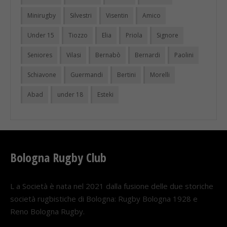
Minirugby
Silvestri
Visentin
Amico
Under 15
Tiozzo
Elia
Priola
Signore
Seniores
Vilasi
Bernabò
Bernardi
Paolini
Schiavone
Guermandi
Bertini
Morelli
Abad
under 18
Esteki
Bologna Rugby Club
L a Società è nata nel 2021 dalla fusione delle due storiche
società rugbistiche di Bologna: Rugby Bologna 1928 e
Reno Bologna Rugby.