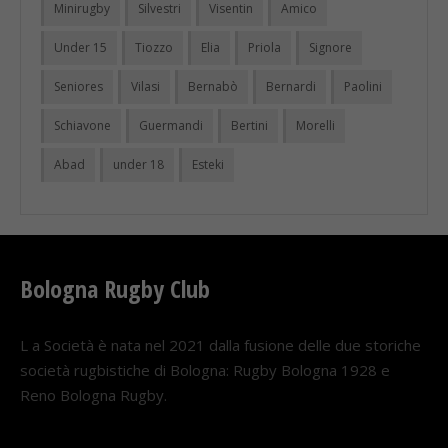
Minirugby
Silvestri
Visentin
Amico
Under 15
Tiozzo
Elia
Priola
Signore
Seniores
Vilasi
Bernabò
Bernardi
Paolini
Schiavone
Guermandi
Bertini
Morelli
Abad
under 18
Esteki
Bologna Rugby Club
L a Società è nata nel 2021 dalla fusione delle due storiche
società rugbistiche di Bologna: Rugby Bologna 1928 e
Reno Bologna Rugby.