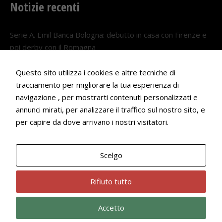
Notizie recenti
Serie A. Emil Banca Bologna: debutto in casa con Firenze e
poi derby con il Romagna
5 AGOSTO 2026
Questo sito utilizza i cookies e altre tecniche di
Serie A. Il Bologna nel girone veneto
tracciamento per migliorare la tua esperienza di
29 LUGLIO 2026
navigazione , per mostrarti contenuti personalizzati e
annunci mirati, per analizzare il traffico sul nostro sito, e
Francesco Andrei convocato al Camp estivo della nazionale
per capire da dove arrivano i nostri visitatori.
Under 18
22 LUGLIO 2026
Scelgo
Bologna Rugby Club ASD P.IVA 03972091205
Rifiuto tutto
Accetto
Privacy Policy