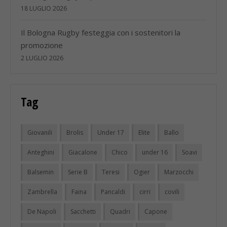
18 LUGLIO 2026
Il Bologna Rugby festeggia con i sostenitori la
promozione
2 LUGLIO 2026
Tag
Giovanili
Brolis
Under 17
Elite
Ballo
Anteghini
Giacalone
Chico
under 16
Soavi
Balsemin
Serie B
Teresi
Ogier
Marzocchi
Zambrella
Faina
Pancaldi
cirri
covili
De Napoli
Sacchetti
Quadri
Capone