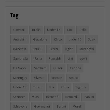
Tag
Giovanili
Brolis
Under 17
Elite
Ballo
Anteghini
Giacalone
Chico
under 16
Soavi
Balsemin
Serie B
Teresi
Ogier
Marzocchi
Zambrella
Faina
Pancaldi
cirri
covili
De Napoli
Sacchetti
Quadri
Capone
Minirugby
Silvestri
Visentin
Amico
Under 15
Tiozzo
Elia
Priola
Signore
Seniores
Vilasi
Bernabò
Bernardi
Paolini
Schiavone
Guermandi
Bertini
Morelli