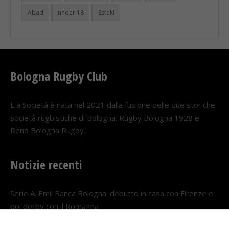
Abad
under 18
Esteki
Bologna Rugby Club
L a Società è nata nel 2021 dalla fusione delle due storiche
società rugbistiche di Bologna: Rugby Bologna 1928 e
Reno Bologna Rugby.
Notizie recenti
Serie A. Emil Banca Bologna: debutto in casa con Firenze e
poi derby con il Romagna
5 AGOSTO 2026