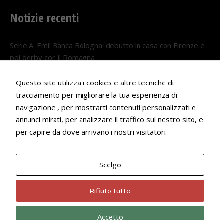
Notizie recenti
Serie A. Emil Banca Bologna: debutto in casa con Firenze e
poi derby con il Romagna
5 AGOSTO 2026
Questo sito utilizza i cookies e altre tecniche di
Serie A. Il Bologna nel girone veneto
tracciamento per migliorare la tua esperienza di
29 LUGLIO 2026
navigazione , per mostrarti contenuti personalizzati e
annunci mirati, per analizzare il traffico sul nostro sito, e
Francesco Andrei convocato al Camp estivo della nazionale
per capire da dove arrivano i nostri visitatori.
Under 18
22 LUGLIO 2026
Scelgo
Bologna Rugby Club ASD P.IVA 03972091205
Rifiuto tutto
Accetto
Privacy Policy