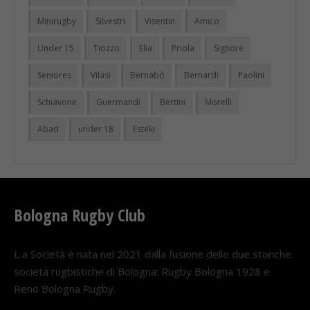
Minirugby
Silvestri
Visentin
Amico
Under 15
Tiozzo
Elia
Priola
Signore
Seniores
Vilasi
Bernabò
Bernardi
Paolini
Schiavone
Guermandi
Bertini
Morelli
Abad
under 18
Esteki
Bologna Rugby Club
L a Società è nata nel 2021 dalla fusione delle due storiche
società rugbistiche di Bologna: Rugby Bologna 1928 e
Reno Bologna Rugby.