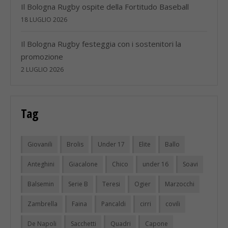
Il Bologna Rugby ospite della Fortitudo Baseball
18 LUGLIO 2026
Il Bologna Rugby festeggia con i sostenitori la
promozione
2 LUGLIO 2026
Tag
Giovanili
Brolis
Under 17
Elite
Ballo
Anteghini
Giacalone
Chico
under 16
Soavi
Balsemin
Serie B
Teresi
Ogier
Marzocchi
Zambrella
Faina
Pancaldi
cirri
covili
De Napoli
Sacchetti
Quadri
Capone