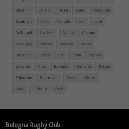
Balsemin
Serie B
Teresi
Ogier
Marzocchi
Zambrella
Faina
Pancaldi
cirri
covili
De Napoli
Sacchetti
Quadri
Capone
Minirugby
Silvestri
Visentin
Amico
Under 15
Tiozzo
Elia
Priola
Signore
Seniores
Vilasi
Bernabò
Bernardi
Paolini
Schiavone
Guermandi
Bertini
Morelli
Abad
under 18
Esteki
Bologna Rugby Club