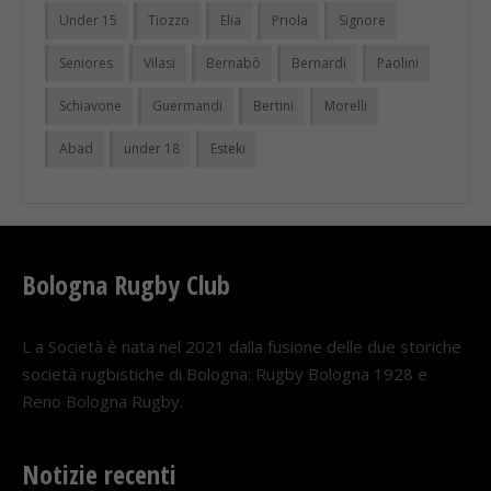
Under 15
Tiozzo
Elia
Priola
Signore
Seniores
Vilasi
Bernabò
Bernardi
Paolini
Schiavone
Guermandi
Bertini
Morelli
Abad
under 18
Esteki
Bologna Rugby Club
L a Società è nata nel 2021 dalla fusione delle due storiche
società rugbistiche di Bologna: Rugby Bologna 1928 e
Reno Bologna Rugby.
Notizie recenti