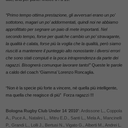
“Primo tempo ottima prestazione, gli avversari erano un po’
sottotono, magari un po’ addormentati, quindi noi ne abbiamo
approfittato per segnare un paio di mete importanti.
Nel
secondo tempo, forse per qualche cambio un po’ stravagante,
la qualità è calata, forse più la voglia che la qualità, però siamo
riusciti a mantenere il punteggio alto nonostante i diversi errori
che sono stati compiuti e la poca intraprendenza da parte dei
ragazzi. Bisognerà comunque lavorare tanto!”
Queste le parole
a caldo del coach ‘Giamma’ Lorenzo Roncaglia.
“
Non è la specie più forte a vincere, né quella più intelligente,
ma quella che reagisce di più” Forza ragazzi !!!
Bologna Rugby Club Under 14
‘
2010′
: Ardissone L., Coppola
A., Puce A., Natalini L., Mitru E.D., Santi L., Mela A., Mancinelli
P., Grandi L., Lolli J., Bertusi N., Vigato G., Alberti M., Andrei L.