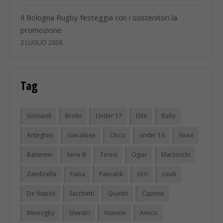
Il Bologna Rugby festeggia con i sostenitori la
promozione
2 LUGLIO 2026
Tag
Giovanili
Brolis
Under 17
Elite
Ballo
Anteghini
Giacalone
Chico
under 16
Soavi
Balsemin
Serie B
Teresi
Ogier
Marzocchi
Zambrella
Faina
Pancaldi
cirri
covili
De Napoli
Sacchetti
Quadri
Capone
Minirugby
Silvestri
Visentin
Amico